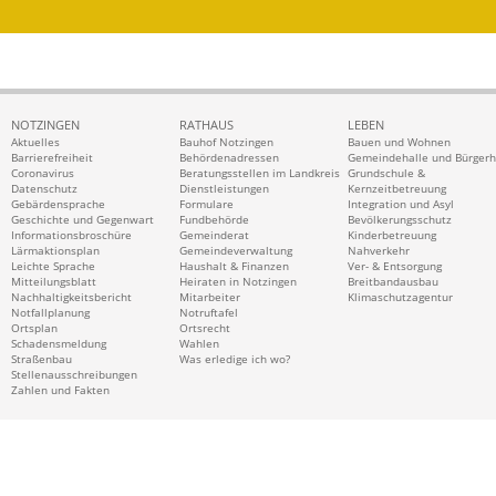
NOTZINGEN
RATHAUS
LEBEN
Aktuelles
Bauhof Notzingen
Bauen und Wohnen
Barrierefreiheit
Behördenadressen
Gemeindehalle und Bürger
Coronavirus
Beratungsstellen im Landkreis
Grundschule &
Datenschutz
Dienstleistungen
Kernzeitbetreuung
Gebärdensprache
Formulare
Integration und Asyl
Geschichte und Gegenwart
Fundbehörde
Bevölkerungsschutz
Informationsbroschüre
Gemeinderat
Kinderbetreuung
Lärmaktionsplan
Gemeindeverwaltung
Nahverkehr
Leichte Sprache
Haushalt & Finanzen
Ver- & Entsorgung
Mitteilungsblatt
Heiraten in Notzingen
Breitbandausbau
Nachhaltigkeitsbericht
Mitarbeiter
Klimaschutzagentur
Notfallplanung
Notruftafel
Ortsplan
Ortsrecht
Schadensmeldung
Wahlen
Straßenbau
Was erledige ich wo?
Stellenausschreibungen
Zahlen und Fakten