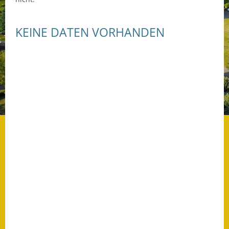
Datenschutz
KEINE DATEN VORHANDEN
Datenschutz im
Steueramt
Gebärdensprache
Geschichte und
Gegenwart
Was die Alten noch
wussten!
Wagner-Werkstatt
Informationsbroschüre
Lärmaktionsplan