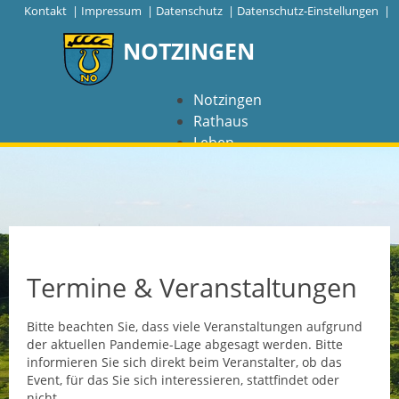
|
Kontakt
|
Impressum
|
Datenschutz
|
Datenschutz-Einstellungen |
NOTZINGEN
Notzingen
Rathaus
Leben
Freizeit
Wirtschaft
NAVIGATION
Notzingen
Termine & Veranstaltungen
Aktuelles
Bitte beachten Sie, dass viele Veranstaltungen aufgrund
der aktuellen Pandemie-Lage abgesagt werden. Bitte
Barrierefreiheit
informieren Sie sich direkt beim Veranstalter, ob das
Event, für das Sie sich interessieren, stattfindet oder
Coronavirus
nicht.