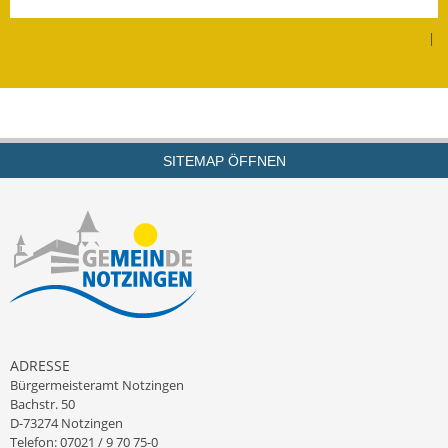
Leichte Sprache
|
Infos in Leichter Sprache
Mitteilungsblatt
Nachhaltigkeitsbericht
SITEMAP ÖFFNEN
Notfallplanung
Ortsplan
Schadensmeldung
Straßenbau
Landesstraße
ADRESSE
Bürgermeisteramt Notzingen
Kreisstraße
Bachstr. 50
D-73274 Notzingen
Umleitungsplan
Telefon: 07021 / 9 70 75-0