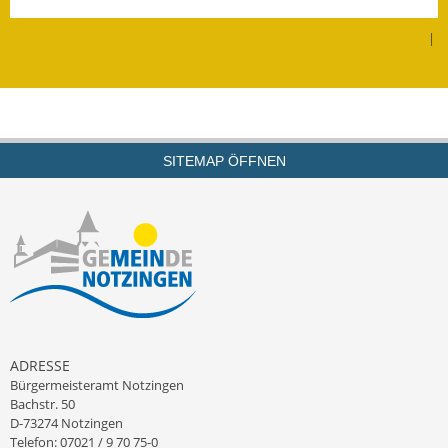
Leichte Sprache
|
Infos in Leichter Sprache
Mitteilungsblatt
Nachhaltigkeitsbericht
SITEMAP ÖFFNEN
Notfallplanung
Ortsplan
Schadensmeldung
Straßenbau
Landesstraße
ADRESSE
Bürgermeisteramt Notzingen
Kreisstraße
Bachstr. 50
D-73274 Notzingen
Umleitungsplan
Telefon: 07021 / 9 70 75-0