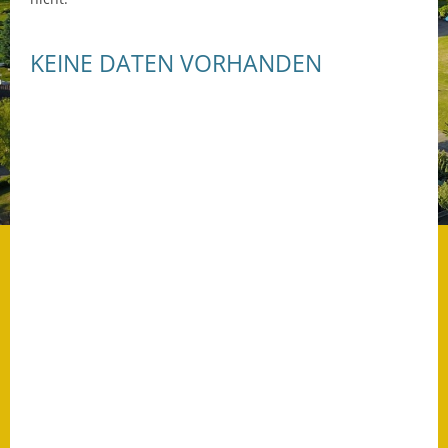
Datenschutz
KEINE DATEN VORHANDEN
Datenschutz im
Steueramt
Gebärdensprache
Geschichte und
Gegenwart
Was die Alten noch
wussten!
Wagner-Werkstatt
Informationsbroschüre
Lärmaktionsplan