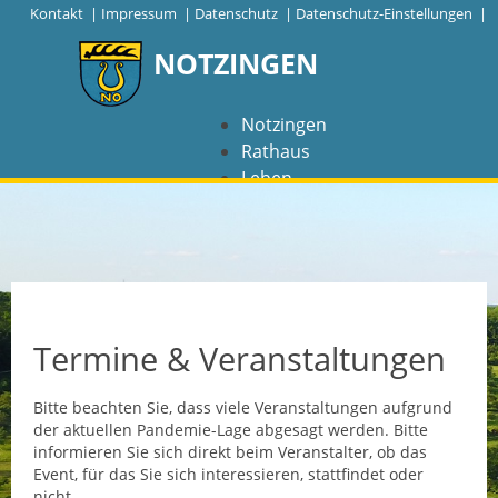
|
Kontakt
|
Impressum
|
Datenschutz
|
Datenschutz-Einstellungen |
NOTZINGEN
Notzingen
Rathaus
Leben
Freizeit
Wirtschaft
NAVIGATION
Notzingen
Termine & Veranstaltungen
Aktuelles
Bitte beachten Sie, dass viele Veranstaltungen aufgrund
der aktuellen Pandemie-Lage abgesagt werden. Bitte
Barrierefreiheit
informieren Sie sich direkt beim Veranstalter, ob das
Event, für das Sie sich interessieren, stattfindet oder
Coronavirus
nicht.