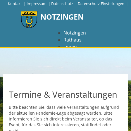
|
Kontakt
|
Impressum
|
Datenschutz
|
Datenschutz-Einstellungen |
NOTZINGEN
Notzingen
Rathaus
Leben
Freizeit
Wirtschaft
NAVIGATION
Notzingen
Termine & Veranstaltungen
Aktuelles
Bitte beachten Sie, dass viele Veranstaltungen aufgrund
der aktuellen Pandemie-Lage abgesagt werden. Bitte
Barrierefreiheit
informieren Sie sich direkt beim Veranstalter, ob das
Event, für das Sie sich interessieren, stattfindet oder
Coronavirus
nicht.