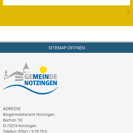
Leichte Sprache
|
Infos in Leichter Sprache
Mitteilungsblatt
Nachhaltigkeitsbericht
SITEMAP ÖFFNEN
Notfallplanung
Ortsplan
Schadensmeldung
Straßenbau
Landesstraße
ADRESSE
Bürgermeisteramt Notzingen
Kreisstraße
Bachstr. 50
D-73274 Notzingen
Umleitungsplan
Telefon: 07021 / 9 70 75-0