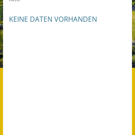
Datenschutz
KEINE DATEN VORHANDEN
Datenschutz im
Steueramt
Gebärdensprache
Geschichte und
Gegenwart
Was die Alten noch
wussten!
Wagner-Werkstatt
Informationsbroschüre
Lärmaktionsplan