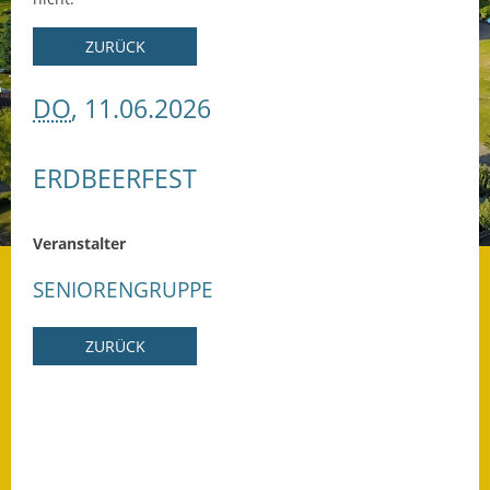
Datenschutz
ZURÜCK
Datenschutz im
DO
, 11.06.2026
Steueramt
Gebärdensprache
ERDBEERFEST
Geschichte und
Gegenwart
Veranstalter
Was die Alten noch
SENIORENGRUPPE
wussten!
ZURÜCK
Wagner-Werkstatt
Informationsbroschüre
Lärmaktionsplan