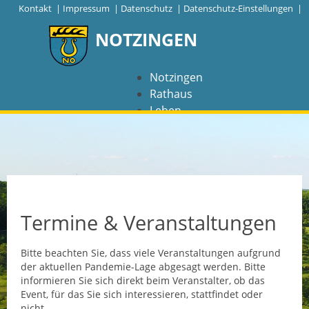
|
Kontakt
|
Impressum
|
Datenschutz
|
Datenschutz-Einstellungen |
NOTZINGEN
Notzingen
Rathaus
Leben
Freizeit
Wirtschaft
NAVIGATION
Notzingen
Termine & Veranstaltungen
Aktuelles
Bitte beachten Sie, dass viele Veranstaltungen aufgrund
der aktuellen Pandemie-Lage abgesagt werden. Bitte
Barrierefreiheit
informieren Sie sich direkt beim Veranstalter, ob das
Event, für das Sie sich interessieren, stattfindet oder
Coronavirus
nicht.