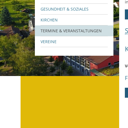
i
GESUNDHEIT & SOZIALES
KIRCHEN
TERMINE & VERANSTALTUNGEN
VEREINE
V
F