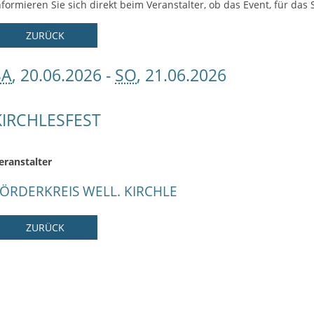
nformieren Sie sich direkt beim Veranstalter, ob das Event, für das S
ZURÜCK
SA
, 20.06.2026
-
SO
, 21.06.2026
KIRCHLESFEST
eranstalter
ÖRDERKREIS WELL. KIRCHLE
ZURÜCK