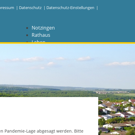
pressum
|
Datenschutz
|
Datenschutz-Einstellungen |
Notzingen
Rathaus
Leben
Freizeit
Wirtschaft
NAVIGATION
Notzingen
Aktuelles
Barrierefreiheit
Coronavirus
len Pandemie-Lage abgesagt werden. Bitte