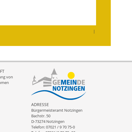
Infos in Leichter Sprache
Mitteilungsblatt
|
Nachhaltigkeitsbericht
Notfallplanung
Ortsplan
FT
Schadensmeldung
ung von
hmen
Straßenbau
Landesstraße
ADRESSE
Bürgermeisteramt Notzingen
Kreisstraße
Bachstr. 50
D-73274 Notzingen
Umleitungsplan
Telefon: 07021 / 9 70 75-0