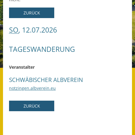
Datenschutz
ZURÜCK
Datenschutz im
SO
, 12.07.2026
Steueramt
Gebärdensprache
TAGESWANDERUNG
Geschichte und
Gegenwart
Veranstalter
Was die Alten noch
SCHWÄBISCHER ALBVEREIN
wussten!
notzingen.albverein.eu
Wagner-Werkstatt
ZURÜCK
Informationsbroschüre
Lärmaktionsplan