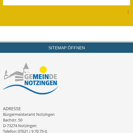
Leichte Sprache
|
Infos in Leichter Sprache
Mitteilungsblatt
Nachhaltigkeitsbericht
SITEMAP ÖFFNEN
Notfallplanung
Ortsplan
Schadensmeldung
Straßenbau
Landesstraße
ADRESSE
Bürgermeisteramt Notzingen
Kreisstraße
Bachstr. 50
D-73274 Notzingen
Umleitungsplan
Telefon: 07021 / 9 70 75-0