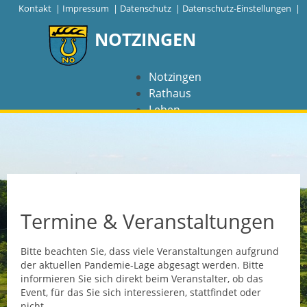
|
Kontakt
|
Impressum
|
Datenschutz
|
Datenschutz-Einstellungen |
NOTZINGEN
Notzingen
Rathaus
Leben
Freizeit
Wirtschaft
NAVIGATION
Notzingen
Termine & Veranstaltungen
Aktuelles
Bitte beachten Sie, dass viele Veranstaltungen aufgrund
der aktuellen Pandemie-Lage abgesagt werden. Bitte
Barrierefreiheit
informieren Sie sich direkt beim Veranstalter, ob das
Event, für das Sie sich interessieren, stattfindet oder
Coronavirus
nicht.