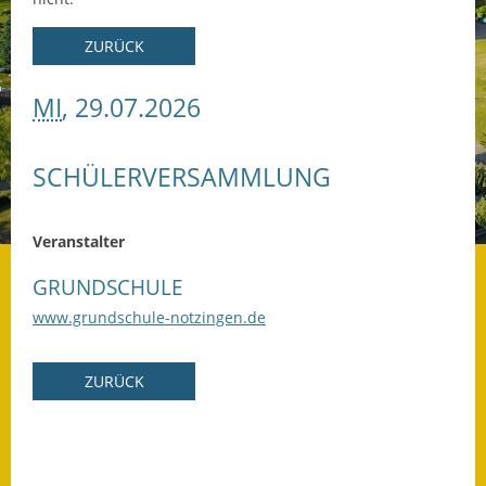
Datenschutz
ZURÜCK
Datenschutz im
MI
, 29.07.2026
Steueramt
Gebärdensprache
SCHÜLERVERSAMMLUNG
Geschichte und
Gegenwart
Veranstalter
Was die Alten noch
GRUNDSCHULE
wussten!
www.grundschule-notzingen.de
Wagner-Werkstatt
ZURÜCK
Informationsbroschüre
Lärmaktionsplan