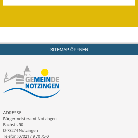
Leichte Sprache
|
Infos in Leichter Sprache
Mitteilungsblatt
Nachhaltigkeitsbericht
SITEMAP ÖFFNEN
Notfallplanung
Ortsplan
Schadensmeldung
Straßenbau
Landesstraße
ADRESSE
Bürgermeisteramt Notzingen
Kreisstraße
Bachstr. 50
D-73274 Notzingen
Umleitungsplan
Telefon: 07021 / 9 70 75-0