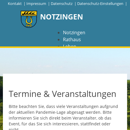
|
Kontakt
|
Impressum
|
Datenschutz
|
Datenschutz-Einstellungen |
NOTZINGEN
Notzingen
Rathaus
Leben
Freizeit
Wirtschaft
NAVIGATION
Notzingen
Termine & Veranstaltungen
Aktuelles
Bitte beachten Sie, dass viele Veranstaltungen aufgrund
der aktuellen Pandemie-Lage abgesagt werden. Bitte
Barrierefreiheit
informieren Sie sich direkt beim Veranstalter, ob das
Event, für das Sie sich interessieren, stattfindet oder
Coronavirus
nicht.