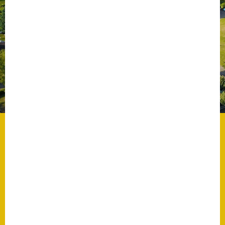
Datenschutz
Datenschutz im
Steueramt
Gebärdensprache
Geschichte und
Gegenwart
Was die Alten noch
wussten!
Wagner-Werkstatt
Informationsbroschüre
Lärmaktionsplan