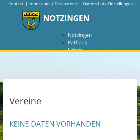
|
Kontakt
|
Impressum
|
Datenschutz
|
Datenschutz-Einstellungen |
NOTZINGEN
Notzingen
Rathaus
Leben
Freizeit
Wirtschaft
NAVIGATION
Notzingen
Vereine
Aktuelles
KEINE DATEN VORHANDEN
Barrierefreiheit
Coronavirus