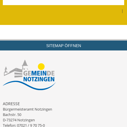
Leichte Sprache
|
Infos in Leichter Sprache
Mitteilungsblatt
Nachhaltigkeitsbericht
SITEMAP ÖFFNEN
Notfallplanung
Ortsplan
Schadensmeldung
Straßenbau
Landesstraße
ADRESSE
Bürgermeisteramt Notzingen
Kreisstraße
Bachstr. 50
D-73274 Notzingen
Umleitungsplan
Telefon: 07021 / 9 70 75-0