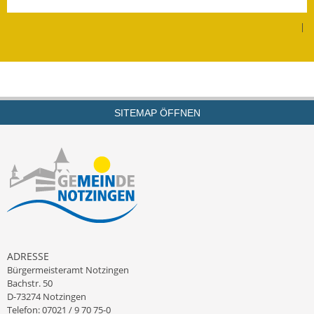
Leichte Sprache
|
Infos in Leichter Sprache
Mitteilungsblatt
Nachhaltigkeitsbericht
SITEMAP ÖFFNEN
Notfallplanung
Ortsplan
Schadensmeldung
Straßenbau
Landesstraße
ADRESSE
Bürgermeisteramt Notzingen
Kreisstraße
Bachstr. 50
D-73274 Notzingen
Umleitungsplan
Telefon: 07021 / 9 70 75-0