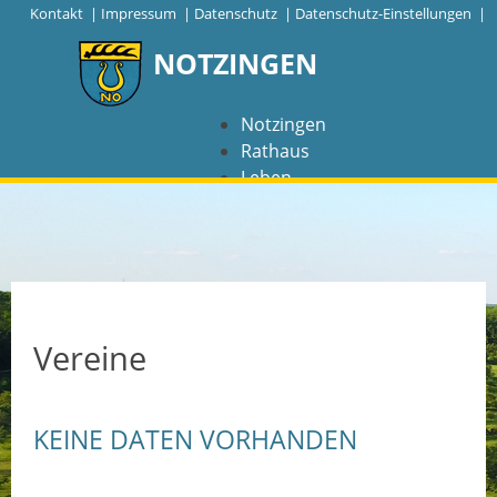
|
Kontakt
|
Impressum
|
Datenschutz
|
Datenschutz-Einstellungen |
NOTZINGEN
Notzingen
Rathaus
Leben
Freizeit
Wirtschaft
NAVIGATION
Notzingen
Vereine
Aktuelles
KEINE DATEN VORHANDEN
Barrierefreiheit
Coronavirus