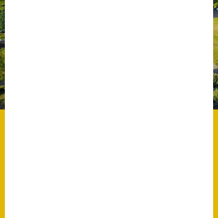
Datenschutz
Datenschutz im
Steueramt
Gebärdensprache
Geschichte und
Gegenwart
Was die Alten noch
wussten!
Wagner-Werkstatt
Informationsbroschüre
Lärmaktionsplan