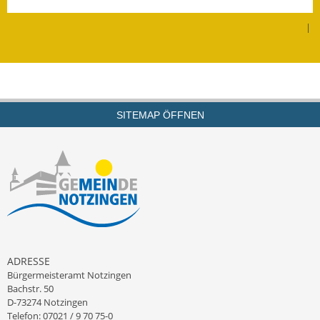
Leichte Sprache
|
Infos in Leichter Sprache
Mitteilungsblatt
Nachhaltigkeitsbericht
SITEMAP ÖFFNEN
Notfallplanung
Ortsplan
Schadensmeldung
Straßenbau
Landesstraße
ADRESSE
Bürgermeisteramt Notzingen
Kreisstraße
Bachstr. 50
D-73274 Notzingen
Umleitungsplan
Telefon: 07021 / 9 70 75-0