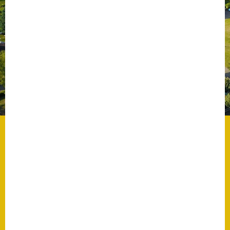
Datenschutz
Datenschutz im
Steueramt
Gebärdensprache
Geschichte und
Gegenwart
Was die Alten noch
wussten!
Wagner-Werkstatt
Informationsbroschüre
Lärmaktionsplan