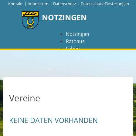
|
Kontakt
|
Impressum
|
Datenschutz
|
Datenschutz-Einstellungen |
NOTZINGEN
Notzingen
Rathaus
Leben
Freizeit
Wirtschaft
NAVIGATION
Notzingen
Vereine
Aktuelles
KEINE DATEN VORHANDEN
Barrierefreiheit
Coronavirus