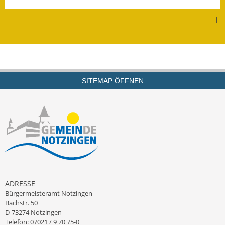
Leichte Sprache
|
Infos in Leichter Sprache
Mitteilungsblatt
Nachhaltigkeitsbericht
SITEMAP ÖFFNEN
Notfallplanung
Ortsplan
Schadensmeldung
Straßenbau
Landesstraße
ADRESSE
Bürgermeisteramt Notzingen
Kreisstraße
Bachstr. 50
D-73274 Notzingen
Umleitungsplan
Telefon: 07021 / 9 70 75-0