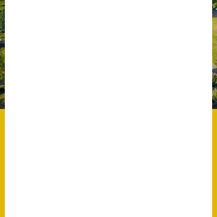
Datenschutz
Datenschutz im
Steueramt
Gebärdensprache
Geschichte und
Gegenwart
Was die Alten noch
wussten!
Wagner-Werkstatt
Informationsbroschüre
Lärmaktionsplan