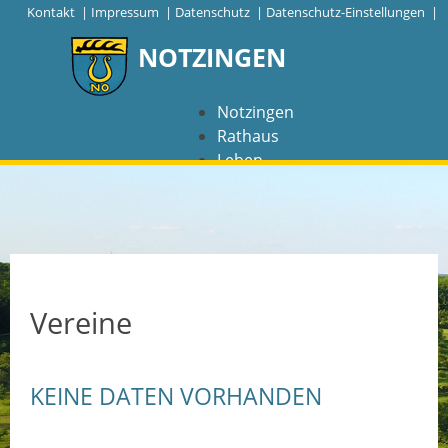
|
Kontakt
|
Impressum
|
Datenschutz
|
Datenschutz-Einstellungen |
NOTZINGEN
Notzingen
Rathaus
Leben
Freizeit
Wirtschaft
NAVIGATION
Notzingen
Vereine
Aktuelles
KEINE DATEN VORHANDEN
Barrierefreiheit
Coronavirus