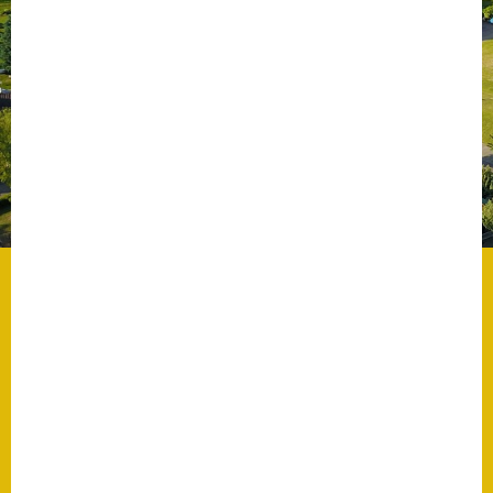
Datenschutz
Datenschutz im
Steueramt
Gebärdensprache
Geschichte und
Gegenwart
Was die Alten noch
wussten!
Wagner-Werkstatt
Informationsbroschüre
Lärmaktionsplan