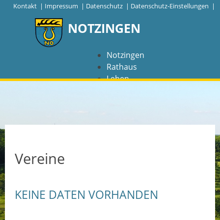
|
Kontakt
|
Impressum
|
Datenschutz
|
Datenschutz-Einstellungen |
NOTZINGEN
Notzingen
Rathaus
Leben
Freizeit
Wirtschaft
NAVIGATION
Notzingen
Vereine
Aktuelles
KEINE DATEN VORHANDEN
Barrierefreiheit
Coronavirus