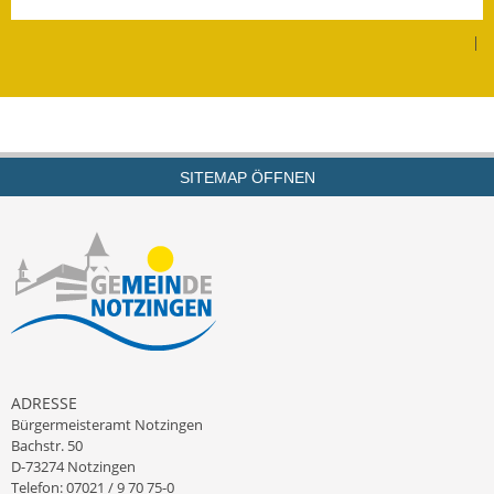
Leichte Sprache
|
Infos in Leichter Sprache
Mitteilungsblatt
Nachhaltigkeitsbericht
SITEMAP ÖFFNEN
Notfallplanung
Ortsplan
Schadensmeldung
Straßenbau
Landesstraße
ADRESSE
Bürgermeisteramt Notzingen
Kreisstraße
Bachstr. 50
D-73274 Notzingen
Umleitungsplan
Telefon: 07021 / 9 70 75-0