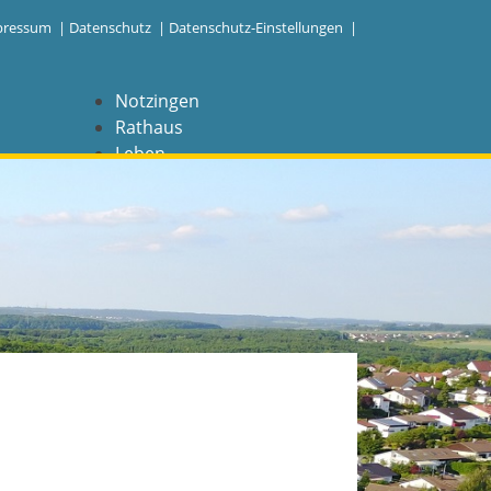
pressum
|
Datenschutz
|
Datenschutz-Einstellungen |
Notzingen
Rathaus
Leben
Freizeit
Wirtschaft
NAVIGATION
Notzingen
Aktuelles
Barrierefreiheit
Coronavirus