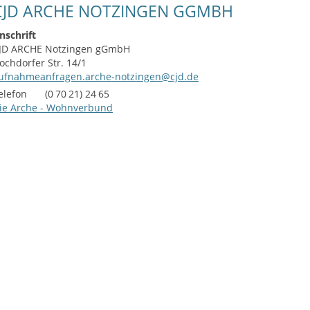
CJD ARCHE NOTZINGEN GGMBH
nschrift
JD ARCHE Notzingen gGmbH
ochdorfer Str. 14/1
ufnahmeanfragen.arche-notzingen@cjd.de
elefon
(0
70
21) 24
65
ie Arche - Wohnverbund