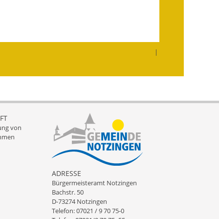
Infos in Leichter Sprache
Mitteilungsblatt
|
Nachhaltigkeitsbericht
Notfallplanung
Ortsplan
FT
Schadensmeldung
ung von
hmen
Straßenbau
Landesstraße
ADRESSE
Bürgermeisteramt Notzingen
Kreisstraße
Bachstr. 50
D-73274 Notzingen
Umleitungsplan
Telefon: 07021 / 9 70 75-0