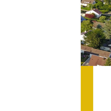
Datenschutz
Datenschutz im
Steueramt
Gebärdensprache
Geschichte und
Gegenwart
Was die Alten noch
wussten!
Wagner-Werkstatt
Informationsbroschüre
Lärmaktionsplan
Leichte Sprache