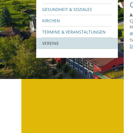
GESUNDHEIT & SOZIALES
A
KIRCHEN
C
H
TERMINE & VERANSTALTUNGEN
a
T
VEREINE
D