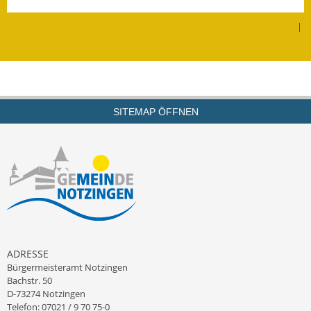
Leichte Sprache
|
Infos in Leichter Sprache
Mitteilungsblatt
Nachhaltigkeitsbericht
SITEMAP ÖFFNEN
Notfallplanung
Ortsplan
Schadensmeldung
Straßenbau
Landesstraße
ADRESSE
Bürgermeisteramt Notzingen
Kreisstraße
Bachstr. 50
D-73274 Notzingen
Umleitungsplan
Telefon: 07021 / 9 70 75-0