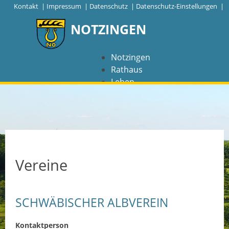
|
Kontakt
|
Impressum
|
Datenschutz
|
Datenschutz-Einstellungen |
NOTZINGEN
Notzingen
Rathaus
Leben
Freizeit
Wirtschaft
NAVIGATION
Notzingen
Vereine
Aktuelles
SCHWÄBISCHER ALBVEREIN
Barrierefreiheit
Coronavirus
Kontaktperson