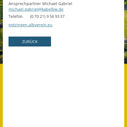
Ansprechpartner
Michael
Gabriel
michael.gabriel@kabelbw.de
Datenschutz
Telefon
(0
70
21) 9
56
93
37
Datenschutz im
notzingen.albverein.eu
Steueramt
Gebärdensprache
ZURÜCK
Geschichte und
Gegenwart
Was die Alten noch
wussten!
Wagner-Werkstatt
Informationsbroschüre
Lärmaktionsplan