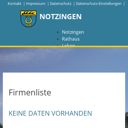
|
Kontakt
|
Impressum
|
Datenschutz
|
Datenschutz-Einstellungen |
NOTZINGEN
Notzingen
Rathaus
Leben
Freizeit
Wirtschaft
NAVIGATION
Notzingen
Firmenliste
Aktuelles
KEINE DATEN VORHANDEN
Barrierefreiheit
Coronavirus