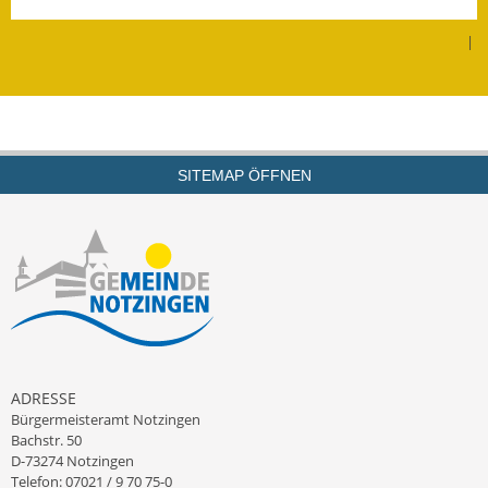
Leichte Sprache
|
Infos in Leichter Sprache
Mitteilungsblatt
Nachhaltigkeitsbericht
SITEMAP ÖFFNEN
Notfallplanung
Ortsplan
Schadensmeldung
Straßenbau
Landesstraße
ADRESSE
Bürgermeisteramt Notzingen
Kreisstraße
Bachstr. 50
D-73274 Notzingen
Umleitungsplan
Telefon: 07021 / 9 70 75-0