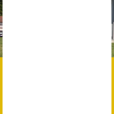
Datenschutz
Datenschutz im
Steueramt
Gebärdensprache
Geschichte und
Gegenwart
Was die Alten noch
wussten!
Wagner-Werkstatt
Informationsbroschüre
Lärmaktionsplan