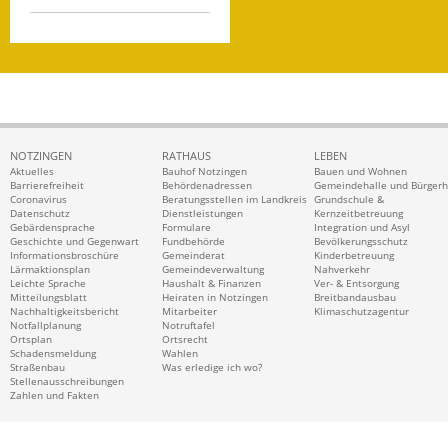
NOTZINGEN
RATHAUS
LEBEN
Aktuelles
Bauhof Notzingen
Bauen und Wohnen
Barrierefreiheit
Behördenadressen
Gemeindehalle und Bürger
Coronavirus
Beratungsstellen im Landkreis
Grundschule &
Datenschutz
Dienstleistungen
Kernzeitbetreuung
Gebärdensprache
Formulare
Integration und Asyl
Geschichte und Gegenwart
Fundbehörde
Bevölkerungsschutz
Informationsbroschüre
Gemeinderat
Kinderbetreuung
Lärmaktionsplan
Gemeindeverwaltung
Nahverkehr
Leichte Sprache
Haushalt & Finanzen
Ver- & Entsorgung
Mitteilungsblatt
Heiraten in Notzingen
Breitbandausbau
Nachhaltigkeitsbericht
Mitarbeiter
Klimaschutzagentur
Notfallplanung
Notruftafel
Ortsplan
Ortsrecht
Schadensmeldung
Wahlen
Straßenbau
Was erledige ich wo?
Stellenausschreibungen
Zahlen und Fakten