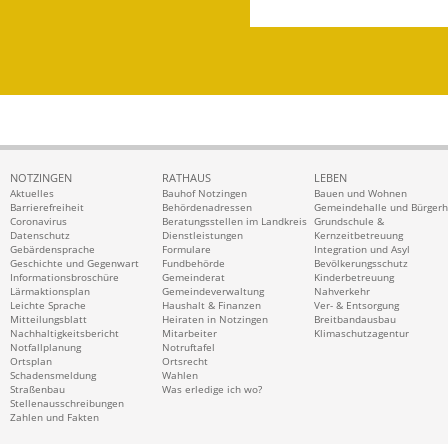
NOTZINGEN
RATHAUS
LEBEN
Aktuelles
Bauhof Notzingen
Bauen und Wohnen
Barrierefreiheit
Behördenadressen
Gemeindehalle und Bürger
Coronavirus
Beratungsstellen im Landkreis
Grundschule &
Datenschutz
Dienstleistungen
Kernzeitbetreuung
Gebärdensprache
Formulare
Integration und Asyl
Geschichte und Gegenwart
Fundbehörde
Bevölkerungsschutz
Informationsbroschüre
Gemeinderat
Kinderbetreuung
Lärmaktionsplan
Gemeindeverwaltung
Nahverkehr
Leichte Sprache
Haushalt & Finanzen
Ver- & Entsorgung
Mitteilungsblatt
Heiraten in Notzingen
Breitbandausbau
Nachhaltigkeitsbericht
Mitarbeiter
Klimaschutzagentur
Notfallplanung
Notruftafel
Ortsplan
Ortsrecht
Schadensmeldung
Wahlen
Straßenbau
Was erledige ich wo?
Stellenausschreibungen
Zahlen und Fakten