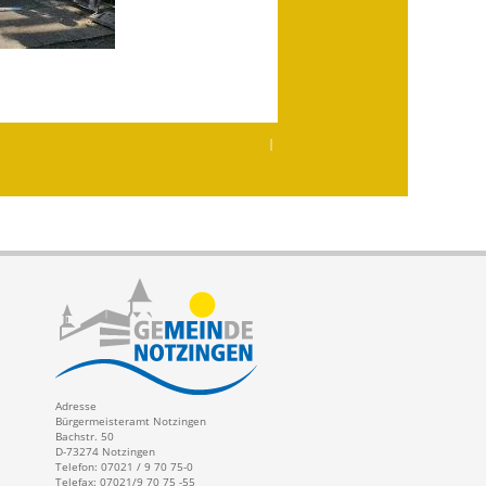
|
Adresse
Bürgermeisteramt Notzingen
Bachstr. 50
D-73274 Notzingen
Telefon: 07021 / 9 70 75-0
Telefax: 07021/9 70 75 -55