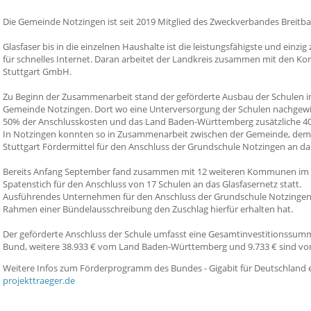
Die Gemeinde Notzingen ist seit 2019 Mitglied des Zweckverbandes Breitb
Glasfaser bis in die einzelnen Haushalte ist die leistungsfähigste und einzi
für schnelles Internet. Daran arbeitet der Landkreis zusammen mit den 
Stuttgart GmbH.
Zu Beginn der Zusammenarbeit stand der geförderte Ausbau der Schulen i
Gemeinde Notzingen. Dort wo eine Unterversorgung der Schulen nachgewi
50% der Anschlusskosten und das Land Baden-Württemberg zusätzliche 40
In Notzingen konnten so in Zusammenarbeit zwischen der Gemeinde, dem
Stuttgart Fördermittel für den Anschluss der Grundschule Notzingen an da
Bereits Anfang September fand zusammen mit 12 weiteren Kommunen im L
Spatenstich für den Anschluss von 17 Schulen an das Glasfasernetz statt.
Ausführendes Unternehmen für den Anschluss der Grundschule Notzingen i
Rahmen einer Bündelausschreibung den Zuschlag hierfür erhalten hat.
Der geförderte Anschluss der Schule umfasst eine Gesamtinvestitionssu
Bund, weitere 38.933 € vom Land Baden-Württemberg und 9.733 € sind vo
Weitere Infos zum Förderprogramm des Bundes - Gigabit für Deutschland e
projekttraeger.de