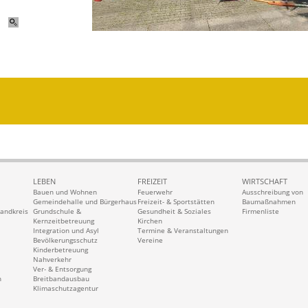
LEBEN
FREIZEIT
WIRTSCHAFT
Bauen und Wohnen
Feuerwehr
Ausschreibung von
Gemeindehalle und Bürgerhaus
Freizeit- & Sportstätten
Baumaßnahmen
Landkreis
Grundschule &
Gesundheit & Soziales
Firmenliste
Kernzeitbetreuung
Kirchen
Integration und Asyl
Termine & Veranstaltungen
Bevölkerungsschutz
Vereine
Kinderbetreuung
Nahverkehr
Ver- & Entsorgung
n
Breitbandausbau
Klimaschutzagentur