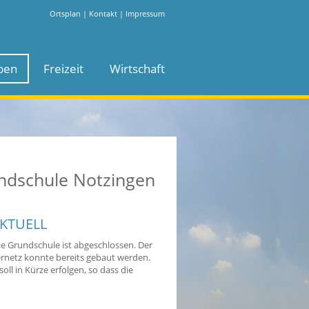
Ortsplan
|
Kontakt
|
Impressum
ben
Freizeit
Wirtschaft
ndschule Notzingen
KTUELL
e Grundschule ist abgeschlossen. Der
rnetz konnte bereits gebaut werden.
ll in Kürze erfolgen, so dass die