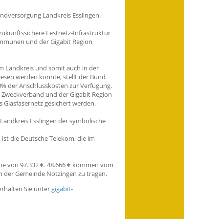
andversorgung Landkreis Esslingen.
g zukunftssichere Festnetz-Infrastruktur
Kommunen und der Gigabit Region
m Landkreis und somit auch in der
esen werden konnte, stellt der Bund
% der Anschlusskosten zur Verfügung.
 Zweckverband und der Gigabit Region
s Glasfasernetz gesichert werden.
andkreis Esslingen der symbolische
st die Deutsche Telekom, die im
mme von 97.332 €. 48.666 € kommen vom
n der Gemeinde Notzingen zu tragen.
rhalten Sie unter
gigabit-