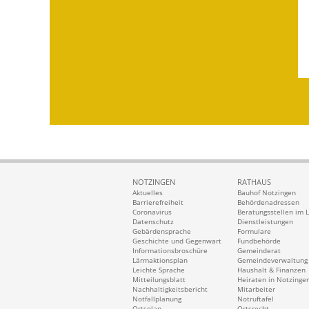
NOTZINGEN
RATHAUS
Aktuelles
Bauhof Notzingen
Barrierefreiheit
Behördenadressen
Coronavirus
Beratungsstellen im 
Datenschutz
Dienstleistungen
Gebärdensprache
Formulare
Geschichte und Gegenwart
Fundbehörde
Informationsbroschüre
Gemeinderat
Lärmaktionsplan
Gemeindeverwaltung
Leichte Sprache
Haushalt & Finanzen
Mitteilungsblatt
Heiraten in Notzinge
Nachhaltigkeitsbericht
Mitarbeiter
Notfallplanung
Notruftafel
Ortsplan
Ortsrecht