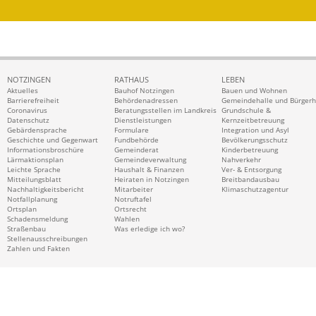
NOTZINGEN
RATHAUS
LEBEN
Aktuelles
Bauhof Notzingen
Bauen und Wohnen
Barrierefreiheit
Behördenadressen
Gemeindehalle und Bürger
Coronavirus
Beratungsstellen im Landkreis
Grundschule &
Datenschutz
Dienstleistungen
Kernzeitbetreuung
Gebärdensprache
Formulare
Integration und Asyl
Geschichte und Gegenwart
Fundbehörde
Bevölkerungsschutz
Informationsbroschüre
Gemeinderat
Kinderbetreuung
Lärmaktionsplan
Gemeindeverwaltung
Nahverkehr
Leichte Sprache
Haushalt & Finanzen
Ver- & Entsorgung
Mitteilungsblatt
Heiraten in Notzingen
Breitbandausbau
Nachhaltigkeitsbericht
Mitarbeiter
Klimaschutzagentur
Notfallplanung
Notruftafel
Ortsplan
Ortsrecht
Schadensmeldung
Wahlen
Straßenbau
Was erledige ich wo?
Stellenausschreibungen
Zahlen und Fakten