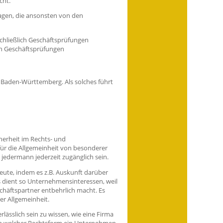
cht.
ragen, die ansonsten von den
schließlich Geschäftsprüfungen
ich Geschäftsprüfungen
 Baden-Württemberg. Als solches führt
cherheit im Rechts- und
für die Allgemeinheit von besonderer
 jedermann jederzeit zugänglich sein.
leute, indem es z.B. Auskunft darüber
Es dient so Unternehmensinteressen, weil
chäftspartner entbehrlich macht. Es
r Allgemeinheit.
rlässlich sein zu wissen, wie eine Firma