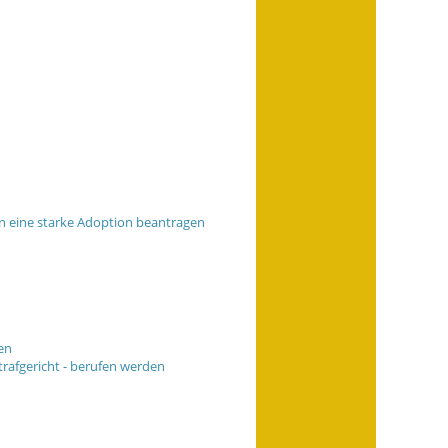
n eine starke Adoption beantragen
en
trafgericht - berufen werden