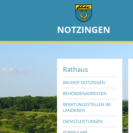
NOTZINGEN
Rathaus
BAUHOF NOTZINGEN
BEHÖRDENADRESSEN
BERATUNGSSTELLEN IM
LANDKREIS
DIENSTLEISTUNGEN
FORMULARE