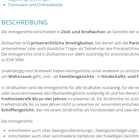
Formulare und Onlinedienste
BESCHREIBUNG
Die Amtsgerichte entscheiden in
Zivil- und Strafsachen
als Gerichte der o
Zivilsachen sind
privatrechtliche Streitigkeiten
, bei denen sich die
Part
Unternehmer oder auch staatliche Träger als Teilnehmer des Privatrechts
Die Amtsgerichte sind in Zivilsachen vor allem zuständig für erstinstanzliche
zu EUR 5000.
Unabhängig vom Streitwert haben Amtsgerichte unter anderem zu entsch
um
Wohnraum
geht, und - als
Familiengerichte
- in
Kindschafts- und 
In Strafsachen sind die Amtsgerichte für alle Straftaten zuständig, für die ni
oder (ausnahmsweise) das Oberlandesgericht zuständig ist und bei denen k
Freiheitsstrafe bis zu vier Jahren
zu erwarten ist. Ein Strafrichter ist zu
Freiheitsstrafe bis zu zwei Jahren nicht zu erwarten ist. Ansonsten entschei
Schöffengericht
, das mit einem Strafrichter als Vorsitzenden und zwei eh
Die Amtsgerichte
entscheiden auch über Zwangsvollstreckungs-, Zwangsversteigerungs- 
entscheiden auch über verschiedene Verfahren der freiwilligen Gerichts