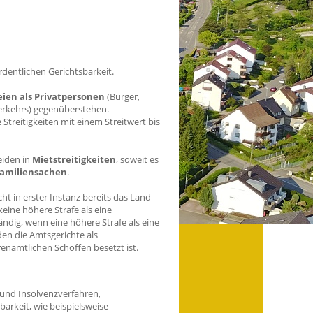
rdentlichen Gerichtsbarkeit.
eien als Privatpersonen
(Bürger,
verkehrs) gegenüberstehen.
 Streitigkeiten mit einem Streitwert bis
eiden in
Mietstreitigkeiten
, soweit es
Familiensachen
.
cht in erster Instanz bereits das Land-
eine höhere Strafe als eine
ständig, wenn eine höhere Strafe als eine
den die Amtsgerichte als
renamtlichen Schöffen besetzt ist.
und Insolvenzverfahren,
barkeit, wie beispielsweise