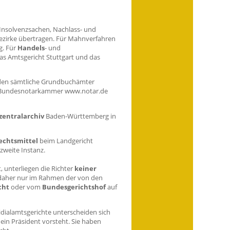
 Insolvenzsachen, Nachlass- und
zirke übertragen. Für Mahnverfahren
g. Für
Handels
- und
das Amtsgericht Stuttgart und das
en sämtliche Grundbuchämter
er Bundesnotarkammer www.notar.de
entralarchiv
Baden-Württemberg in
echtsmittel
beim Landgericht
zweite Instanz.
, unterliegen die Richter
keiner
daher nur im Rahmen der von den
cht
oder vom
Bundesgerichtshof
auf
sidialamtsgerichte unterscheiden sich
ein Präsident vorsteht. Sie haben