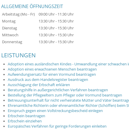
ALLGEMEINE ÖFFNUNGSZEIT
Arbeitstag (Mo - Fr)
09:00 Uhr
-
11:30 Uhr
Montag
13:30 Uhr
-
15:30 Uhr
Dienstag
13:30 Uhr
-
15:30 Uhr
Mittwoch
13:30 Uhr
-
15:30 Uhr
Donnerstag
13:30 Uhr
-
15:30 Uhr
LEISTUNGEN
Adoption eines ausländischen Kindes - Umwandlung einer schwachen i
Adoption eines erwachsenen Menschen beantragen
Aufwendungsersatz für einen Vormund beantragen
Ausdruck aus dem Handelsregister beantragen
Ausschlagung der Erbschaft erklären
Beratungshilfe in außergerichtlichen Verfahren beantragen
Bestellung der Pflegeeltern zum Pfleger oder Vormund beantragen
Betreuungsunterhalt für nicht verheiratete Mütter und Väter beantrag
Ehrenamtliche Richterin oder ehrenamtlicher Richter (Schöffen) beim S
Einspruch gegen einen Vollstreckungsbescheid einlegen
Erbschein beantragen
Erbschein einziehen
Europäisches Verfahren für geringe Forderungen einleiten