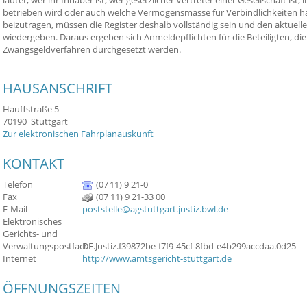
lautet, wer ihr Inhaber ist, wer gesetzlicher Vertreter einer Gesellschaft i
betrieben wird oder auch welche Vermögensmasse für Verbindlichkeiten haf
beizutragen, müssen die Register deshalb vollständig sein und den aktuell
wiedergeben. Daraus ergeben sich Anmeldepflichten für die Beteiligten, die 
Zwangsgeldverfahren durchgesetzt werden.
HAUSANSCHRIFT
Hauffstraße 5
70190
Stuttgart
Zur elektronischen Fahrplanauskunft
KONTAKT
Telefon
(07
11) 9
21-0
Fax
(07
11) 9
21-33
00
E-Mail
poststelle@agstuttgart.justiz.bwl.de
Elektronisches
Gerichts- und
Verwaltungspostfach
DE.Justiz.f39872be-f7f9-45cf-8fbd-e4b299accdaa.0d25
Internet
http://www.amtsgericht-stuttgart.de
ÖFFNUNGSZEITEN