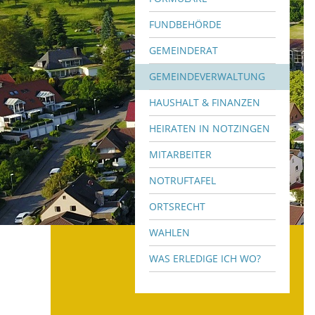
FUNDBEHÖRDE
GEMEINDERAT
GEMEINDEVERWALTUNG
HAUSHALT & FINANZEN
HEIRATEN IN NOTZINGEN
MITARBEITER
NOTRUFTAFEL
ORTSRECHT
WAHLEN
WAS ERLEDIGE ICH WO?