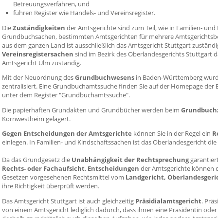
Betreuungsverfahren, und
führen Register wie Handels- und Vereinsregister.
Die
Zuständigkeiten
der Amtsgerichte sind zum Teil, wie in Familien- und
Grundbuchsachen, bestimmten Amtsgerichten für mehrere Amtsgerichtsbe
aus dem ganzen Land ist ausschließlich das Amtsgericht Stuttgart zuständi
Vereinsregistersachen
sind im Bezirk des Oberlandesgerichts Stuttgart 
Amtsgericht Ulm zuständig.
Mit der Neuordnung des
Grundbuchwesens
in Baden-Württemberg wurd
zentralisiert. Eine Grundbuchamtssuche finden Sie auf der Homepage d
unter dem Register "Grundbuchamtssuche".
Die papierhaften Grundakten und Grundbücher werden beim
Grundbuchz
Kornwestheim gelagert.
Gegen Entscheidungen der Amtsgerichte
können Sie in der Regel ein
R
einlegen. In Familien- und Kindschaftssachen ist das Oberlandesgericht die 
Da das Grundgesetz die
Unabhängigkeit der Rechtsprechung
garantiert
Rechts- oder Fachaufsicht
.
Entscheidungen
der Amtsgerichte können 
Gesetzen vorgesehenen Rechtsmittel vom
Landgericht, Oberlandesgeri
ihre Richtigkeit überprüft werden.
Das Amtsgericht Stuttgart ist auch gleichzeitig
Präsidialamtsgericht
. Prä
von einem Amtsgericht lediglich dadurch, dass ihnen eine Präsidentin oder 