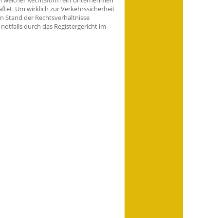
st, in welcher Rechtsform ein Unternehmen
tet. Um wirklich zur Verkehrssicherheit
en Stand der Rechtsverhältnisse
notfalls durch das Registergericht im