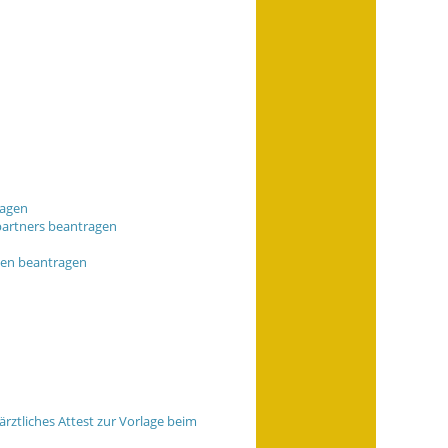
ragen
partners beantragen
ten beantragen
rztliches Attest zur Vorlage beim