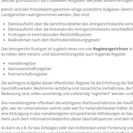
deshalb grundsätzlich auch dieselben Aufgaben, wie jedes andere Amtsgeri
Jedoch sind den Präsidialamtsgerichten einige zusätzliche Aufgaben übert
Landgerichten wahrgenommen werden. Dies sind:
Dienstaufsicht über die Gerichtsvollzieher des Amtsgerichtsbezirks ein
Dienstaufsicht über die Notariate des Amtsgerichtsbezirks einschließl
Prüfungen in internationalen Rechtshilfesachen
Maßnahmen nach dem Rechtsdienstleistungsgesetz
Das Amtsgericht Stuttgart ist zugleich eines von vier
Registergerichten
in
es neben dem Vereins- und Güterrechtsregister auch folgende Register:
Handelsregister
Genossenschaftsregister
Partnerschaftsregister.
Die wichtigste Aufgabe dieser öffentlichen Register ist die Erhöhung der Si
Geschäftsverkehr. Bestimmte rechtliche und tatsächliche Verhältnisse, die 
Bedeutung sind, sollen zuverlässig und vollständig "registriert" werden und
Das Handelsregister offenbart die wichtigsten Rechtsverhältnisse der Kauf
gibt, wer ein Unternehmen vertritt oder wer für Verbindlichkeiten haftet. 
eine Eintragung in das Handelsregister entsprechende Mitteilungen an Ges
dient auch dem Informationsbedürfnis dieser Geschäftspartner und dem de
So kann es z.B. für das Einklagen oder das Vollstrecken einer Forderung une