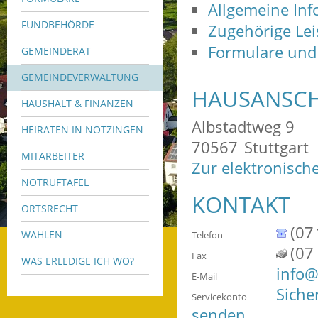
Allgemeine In
FUNDBEHÖRDE
Zugehörige Le
Formulare und
GEMEINDERAT
GEMEINDEVERWALTUNG
HAUSANSCH
HAUSHALT & FINANZEN
Albstadtweg 9
HEIRATEN IN NOTZINGEN
70567
Stuttgart
MITARBEITER
Zur elektronisch
NOTRUFTAFEL
KONTAKT
ORTSRECHT
(07
WAHLEN
Telefon
(07
Fax
WAS ERLEDIGE ICH WO?
info@
E-Mail
Siche
Servicekonto
senden