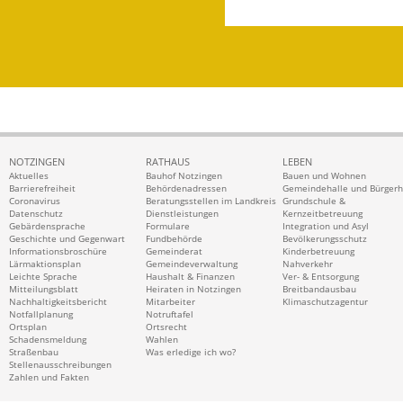
NOTZINGEN
RATHAUS
LEBEN
Aktuelles
Bauhof Notzingen
Bauen und Wohnen
Barrierefreiheit
Behördenadressen
Gemeindehalle und Bürger
Coronavirus
Beratungsstellen im Landkreis
Grundschule &
Datenschutz
Dienstleistungen
Kernzeitbetreuung
Gebärdensprache
Formulare
Integration und Asyl
Geschichte und Gegenwart
Fundbehörde
Bevölkerungsschutz
Informationsbroschüre
Gemeinderat
Kinderbetreuung
Lärmaktionsplan
Gemeindeverwaltung
Nahverkehr
Leichte Sprache
Haushalt & Finanzen
Ver- & Entsorgung
Mitteilungsblatt
Heiraten in Notzingen
Breitbandausbau
Nachhaltigkeitsbericht
Mitarbeiter
Klimaschutzagentur
Notfallplanung
Notruftafel
Ortsplan
Ortsrecht
Schadensmeldung
Wahlen
Straßenbau
Was erledige ich wo?
Stellenausschreibungen
Zahlen und Fakten