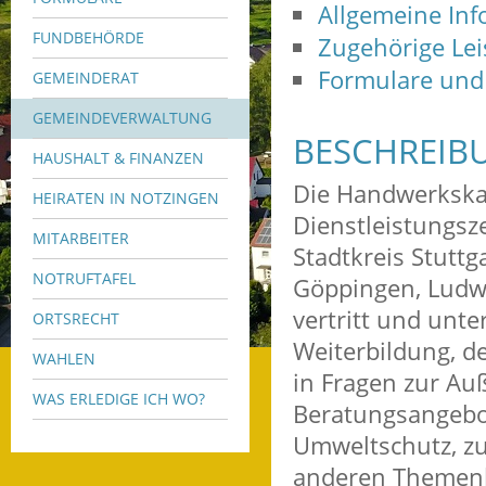
Allgemeine In
FUNDBEHÖRDE
Zugehörige Le
Formulare und
GEMEINDERAT
GEMEINDEVERWALTUNG
BESCHREIB
HAUSHALT & FINANZEN
Die Handwerkska
HEIRATEN IN NOTZINGEN
Dienstleistungsz
MITARBEITER
Stadtkreis Stuttg
NOTRUFTAFEL
Göppingen, Ludw
vertritt und unte
ORTSRECHT
Weiterbildung, d
WAHLEN
in Fragen zur Au
WAS ERLEDIGE ICH WO?
Beratungsangebot
Umweltschutz, zu
anderen Themenb