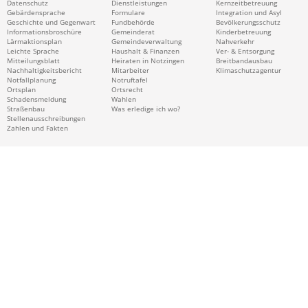
Datenschutz
Dienstleistungen
Kernzeitbetreuung
Gebärdensprache
Formulare
Integration und Asyl
Geschichte und Gegenwart
Fundbehörde
Bevölkerungsschutz
Informationsbroschüre
Gemeinderat
Kinderbetreuung
Lärmaktionsplan
Gemeindeverwaltung
Nahverkehr
Leichte Sprache
Haushalt & Finanzen
Ver- & Entsorgung
Mitteilungsblatt
Heiraten in Notzingen
Breitbandausbau
Nachhaltigkeitsbericht
Mitarbeiter
Klimaschutzagentur
Notfallplanung
Notruftafel
Ortsplan
Ortsrecht
Schadensmeldung
Wahlen
Straßenbau
Was erledige ich wo?
Stellenausschreibungen
Zahlen und Fakten