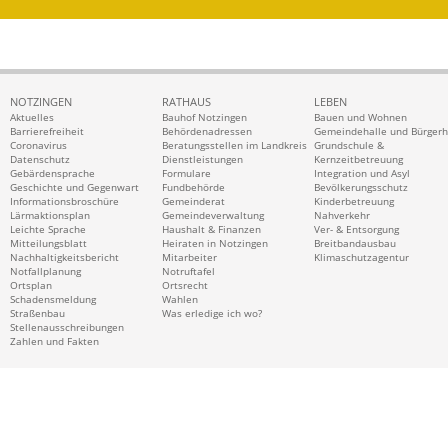
NOTZINGEN
RATHAUS
LEBEN
Aktuelles
Bauhof Notzingen
Bauen und Wohnen
Barrierefreiheit
Behördenadressen
Gemeindehalle und Bürger
Coronavirus
Beratungsstellen im Landkreis
Grundschule &
Datenschutz
Dienstleistungen
Kernzeitbetreuung
Gebärdensprache
Formulare
Integration und Asyl
Geschichte und Gegenwart
Fundbehörde
Bevölkerungsschutz
Informationsbroschüre
Gemeinderat
Kinderbetreuung
Lärmaktionsplan
Gemeindeverwaltung
Nahverkehr
Leichte Sprache
Haushalt & Finanzen
Ver- & Entsorgung
Mitteilungsblatt
Heiraten in Notzingen
Breitbandausbau
Nachhaltigkeitsbericht
Mitarbeiter
Klimaschutzagentur
Notfallplanung
Notruftafel
Ortsplan
Ortsrecht
Schadensmeldung
Wahlen
Straßenbau
Was erledige ich wo?
Stellenausschreibungen
Zahlen und Fakten