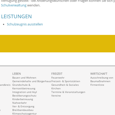
Verfügung gestellt - bei Änderungswünschen oder Fragen können Sie sich 
Schulverwaltung
wenden.
LEISTUNGEN
Schulzeugnis ausstellen
LEBEN
FREIZEIT
WIRTSCHAFT
Bauen und Wohnen
Feuerwehr
Ausschreibung von
Gemeindehalle und Bürgerhaus
Freizeit- & Sportstätten
Baumaßnahmen
Landkreis
Grundschule &
Gesundheit & Soziales
Firmenliste
Kernzeitbetreuung
Kirchen
Integration und Asyl
Termine & Veranstaltungen
Bevölkerungsschutz
Vereine
Kinderbetreuung
Nahverkehr
Ver- & Entsorgung
n
Breitbandausbau
Klimaschutzagentur