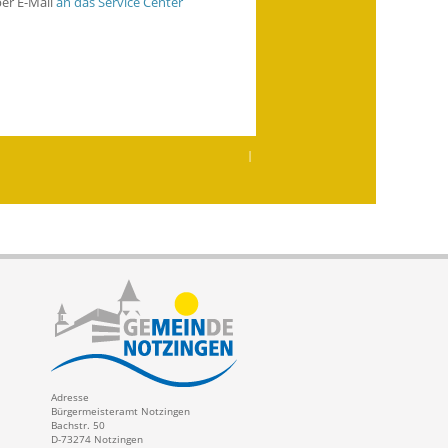
per E-Mail
an das Service Center
|
Adresse
Bürgermeisteramt Notzingen
Bachstr. 50
D-73274 Notzingen