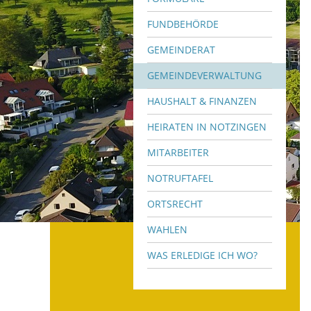
FUNDBEHÖRDE
GEMEINDERAT
GEMEINDEVERWALTUNG
HAUSHALT & FINANZEN
HEIRATEN IN NOTZINGEN
MITARBEITER
NOTRUFTAFEL
ORTSRECHT
WAHLEN
WAS ERLEDIGE ICH WO?