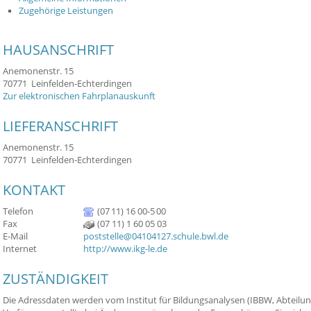
Zugehörige Leistungen
HAUSANSCHRIFT
Anemonenstr. 15
70771
Leinfelden-Echterdingen
Zur elektronischen Fahrplanauskunft
LIEFERANSCHRIFT
Anemonenstr. 15
70771
Leinfelden-Echterdingen
KONTAKT
Telefon
(07
11) 16
00-5
00
Fax
(07
11) 1
60
05
03
E-Mail
poststelle@04104127.schule.bwl.de
Internet
http://www.ikg-le.de
ZUSTÄNDIGKEIT
Die Adressdaten werden vom Institut für Bildungsanalysen (IBBW, Abteilung 1