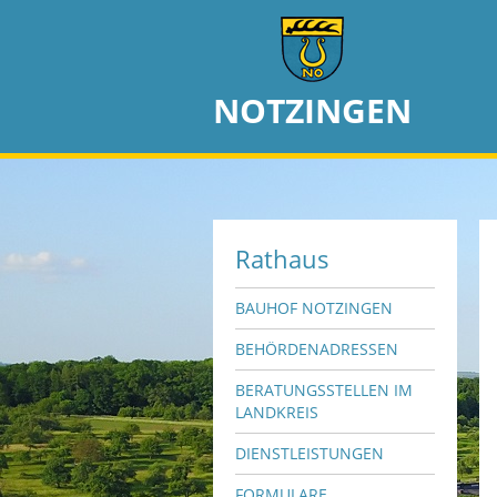
NOTZINGEN
Rathaus
BAUHOF NOTZINGEN
BEHÖRDENADRESSEN
BERATUNGSSTELLEN IM
LANDKREIS
DIENSTLEISTUNGEN
FORMULARE