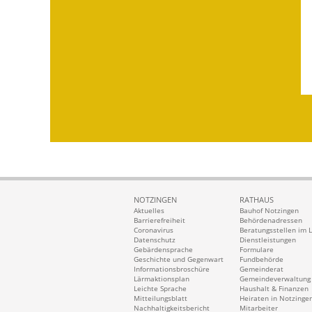
NOTZINGEN
RATHAUS
Aktuelles
Bauhof Notzingen
Barrierefreiheit
Behördenadressen
Coronavirus
Beratungsstellen im 
Datenschutz
Dienstleistungen
Gebärdensprache
Formulare
Geschichte und Gegenwart
Fundbehörde
Informationsbroschüre
Gemeinderat
Lärmaktionsplan
Gemeindeverwaltung
Leichte Sprache
Haushalt & Finanzen
Mitteilungsblatt
Heiraten in Notzinge
Nachhaltigkeitsbericht
Mitarbeiter