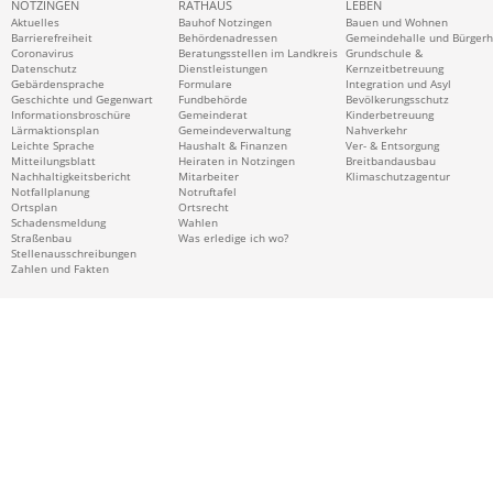
NOTZINGEN
RATHAUS
LEBEN
Aktuelles
Bauhof Notzingen
Bauen und Wohnen
Barrierefreiheit
Behördenadressen
Gemeindehalle und Bürger
Coronavirus
Beratungsstellen im Landkreis
Grundschule &
Datenschutz
Dienstleistungen
Kernzeitbetreuung
Gebärdensprache
Formulare
Integration und Asyl
Geschichte und Gegenwart
Fundbehörde
Bevölkerungsschutz
Informationsbroschüre
Gemeinderat
Kinderbetreuung
Lärmaktionsplan
Gemeindeverwaltung
Nahverkehr
Leichte Sprache
Haushalt & Finanzen
Ver- & Entsorgung
Mitteilungsblatt
Heiraten in Notzingen
Breitbandausbau
Nachhaltigkeitsbericht
Mitarbeiter
Klimaschutzagentur
Notfallplanung
Notruftafel
Ortsplan
Ortsrecht
Schadensmeldung
Wahlen
Straßenbau
Was erledige ich wo?
Stellenausschreibungen
Zahlen und Fakten