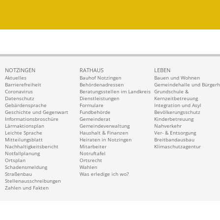
NOTZINGEN
RATHAUS
LEBEN
Aktuelles
Bauhof Notzingen
Bauen und Wohnen
Barrierefreiheit
Behördenadressen
Gemeindehalle und Bürger
Coronavirus
Beratungsstellen im Landkreis
Grundschule &
Datenschutz
Dienstleistungen
Kernzeitbetreuung
Gebärdensprache
Formulare
Integration und Asyl
Geschichte und Gegenwart
Fundbehörde
Bevölkerungsschutz
Informationsbroschüre
Gemeinderat
Kinderbetreuung
Lärmaktionsplan
Gemeindeverwaltung
Nahverkehr
Leichte Sprache
Haushalt & Finanzen
Ver- & Entsorgung
Mitteilungsblatt
Heiraten in Notzingen
Breitbandausbau
Nachhaltigkeitsbericht
Mitarbeiter
Klimaschutzagentur
Notfallplanung
Notruftafel
Ortsplan
Ortsrecht
Schadensmeldung
Wahlen
Straßenbau
Was erledige ich wo?
Stellenausschreibungen
Zahlen und Fakten