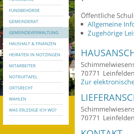
FUNDBEHÖRDE
Öffentliche Schul
GEMEINDERAT
Allgemeine In
Zugehörige Le
GEMEINDEVERWALTUNG
HAUSHALT & FINANZEN
HAUSANSCH
HEIRATEN IN NOTZINGEN
Schimmelwiesens
MITARBEITER
70771
Leinfelde
NOTRUFTAFEL
Zur elektronisch
ORTSRECHT
LIEFERANSC
WAHLEN
Schimmelwiesens
WAS ERLEDIGE ICH WO?
70771
Leinfelde
KONTAKT