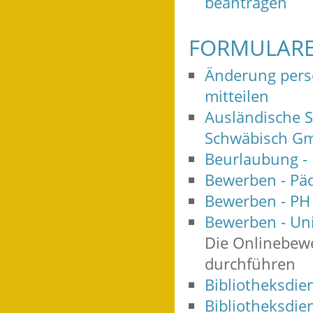
beantragen
FORMULARE
Änderung pers
mitteilen
Ausländische 
Schwäbisch G
Beurlaubung -
Bewerben - Pä
Bewerben - P
Bewerben - Uni
Die Onlinebewe
durchführen
Bibliotheksdien
Bibliotheksdie