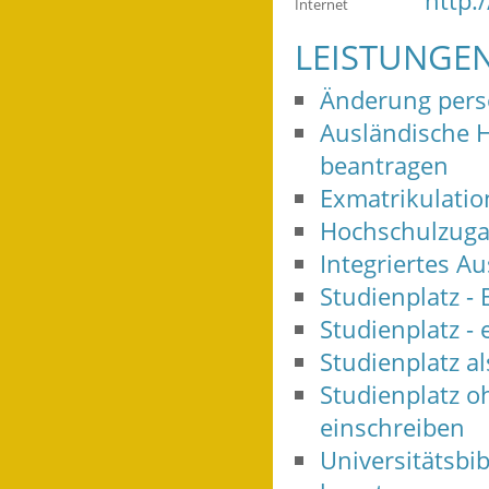
http:
Internet
LEISTUNGE
Änderung persö
Ausländische 
beantragen
Exmatrikulatio
Hochschulzugan
Integriertes A
Studienplatz -
Studienplatz - 
Studienplatz a
Studienplatz o
einschreiben
Universitätsbi