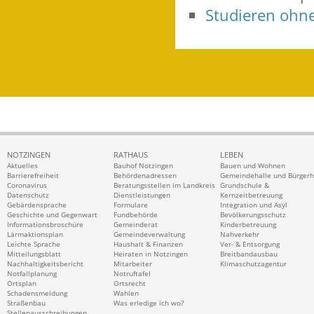
Studieren ohn
NOTZINGEN
RATHAUS
LEBEN
Aktuelles
Bauhof Notzingen
Bauen und Wohnen
Barrierefreiheit
Behördenadressen
Gemeindehalle und Bürger
Coronavirus
Beratungsstellen im Landkreis
Grundschule &
Datenschutz
Dienstleistungen
Kernzeitbetreuung
Gebärdensprache
Formulare
Integration und Asyl
Geschichte und Gegenwart
Fundbehörde
Bevölkerungsschutz
Informationsbroschüre
Gemeinderat
Kinderbetreuung
Lärmaktionsplan
Gemeindeverwaltung
Nahverkehr
Leichte Sprache
Haushalt & Finanzen
Ver- & Entsorgung
Mitteilungsblatt
Heiraten in Notzingen
Breitbandausbau
Nachhaltigkeitsbericht
Mitarbeiter
Klimaschutzagentur
Notfallplanung
Notruftafel
Ortsplan
Ortsrecht
Schadensmeldung
Wahlen
Straßenbau
Was erledige ich wo?
Stellenausschreibungen