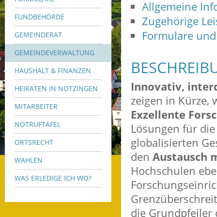
Allgemeine In
FUNDBEHÖRDE
Zugehörige Le
Formulare und
GEMEINDERAT
GEMEINDEVERWALTUNG
BESCHREIB
HAUSHALT & FINANZEN
Innovativ, interd
HEIRATEN IN NOTZINGEN
zeigen in Kürze, 
MITARBEITER
Exzellente Fors
NOTRUFTAFEL
Lösungen für die
globalisierten Ge
ORTSRECHT
den
Austausch m
WAHLEN
Hochschulen ebe
WAS ERLEDIGE ICH WO?
Forschungseinri
Grenzüberschreit
die Grundpfeiler 