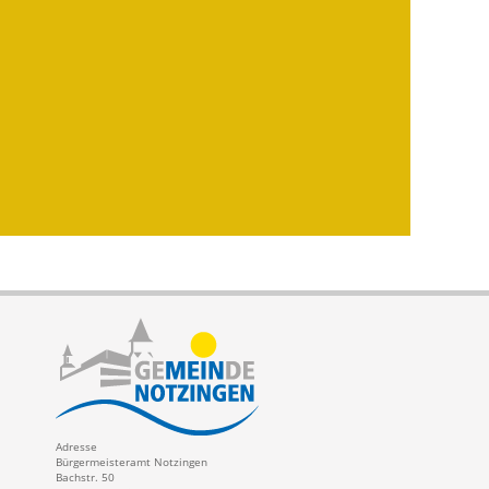
Adresse
Bürgermeisteramt Notzingen
Bachstr. 50