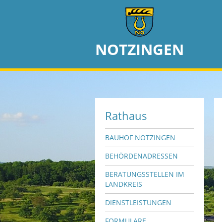
NOTZINGEN
Rathaus
BAUHOF NOTZINGEN
BEHÖRDENADRESSEN
BERATUNGSSTELLEN IM
LANDKREIS
DIENSTLEISTUNGEN
FORMULARE