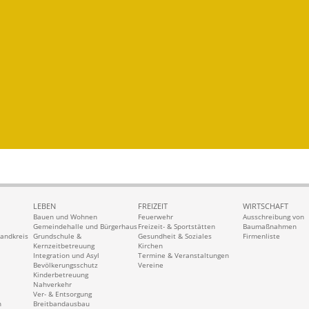
LEBEN
FREIZEIT
WIRTSCHAFT
Bauen und Wohnen
Feuerwehr
Ausschreibung von
Gemeindehalle und Bürgerhaus
Freizeit- & Sportstätten
Baumaßnahmen
Landkreis
Grundschule &
Gesundheit & Soziales
Firmenliste
Kernzeitbetreuung
Kirchen
Integration und Asyl
Termine & Veranstaltungen
Bevölkerungsschutz
Vereine
Kinderbetreuung
Nahverkehr
Ver- & Entsorgung
n
Breitbandausbau