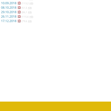
10.09.2018
(113,2
KB
)
08.10.2018
(51,5
KB
)
29.10.2018
(86,1
KB
)
26.11.2018
(115,6
KB
)
17.12.2018
(79,6
KB
)