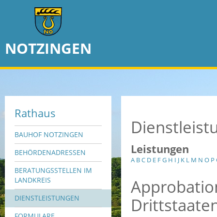
NOTZINGEN
Rathaus
Dienstleis
BAUHOF NOTZINGEN
Leistungen
BEHÖRDENADRESSEN
A
B
C
D
E
F
G
H
I
J
K
L
M
N
O
P
BERATUNGSSTELLEN IM
Approbation
LANDKREIS
DIENSTLEISTUNGEN
Drittstaate
FORMULARE