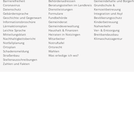
Barrierefreiheit
Behördenadressen
Gemeindehalle und Bürger
Coronavirus
Beratungsstellen im Landkreis
Grundschule &
Datenschutz
Dienstleistungen
Kernzeitbetreuung
Gebärdensprache
Formulare
Integration und Asyl
Geschichte und Gegenwart
Fundbehörde
Bevölkerungsschutz
Informationsbroschüre
Gemeinderat
Kinderbetreuung
Lärmaktionsplan
Gemeindeverwaltung
Nahverkehr
Leichte Sprache
Haushalt & Finanzen
Ver- & Entsorgung
Mitteilungsblatt
Heiraten in Notzingen
Breitbandausbau
Nachhaltigkeitsbericht
Mitarbeiter
Klimaschutzagentur
Notfallplanung
Notruftafel
Ortsplan
Ortsrecht
Schadensmeldung
Wahlen
Straßenbau
Was erledige ich wo?
Stellenausschreibungen
Zahlen und Fakten