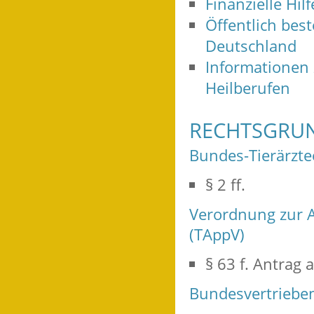
Finanzielle Hi
Öffentlich bes
Deutschland
Informationen
Heilberufen
RECHTSGRU
Bundes-Tierärzt
§ 2 ff.
Verordnung zur A
(TAppV)
§ 63 f. Antrag 
Bundesvertriebe