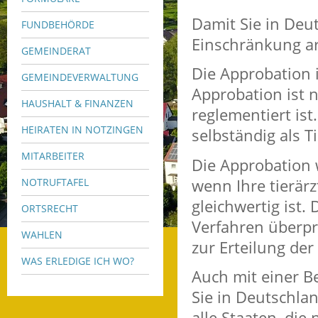
Damit Sie in Deut
FUNDBEHÖRDE
Einschränkung ar
GEMEINDERAT
Die Approbation i
GEMEINDEVERWALTUNG
Approbation ist 
HAUSHALT & FINANZEN
reglementiert ist
HEIRATEN IN NOTZINGEN
selbständig als T
MITARBEITER
Die Approbation w
wenn Ihre tierär
NOTRUFTAFEL
gleichwertig ist.
ORTSRECHT
Verfahren überpr
WAHLEN
zur Erteilung der
WAS ERLEDIGE ICH WO?
Auch mit einer B
Sie in Deutschlan
alle Staaten, die