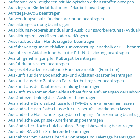
Aufnahme von Tätigkeiten mit biologischen Arbeitsstoffen anzeigen
Aufstieg von Kinderluftballonen - Erlaubnis beantragen
Aufstiegs-BAföG beantragen
Aufwendungsersatz für einen Vormund beantragen
Ausbildungsduldung beantragen
Ausbildungsvorbereitung dual und Ausbildungsvorbereitungg (AVdual
Ausbildungszeit verkürzen oder verlängern
Ausdruck aus dem Handelsregister beantragen
Ausfuhr von "grünen" Abfällen zur Verwertung innerhalb der EU beant
Ausfuhr von Abfällen innerhalb der EU - Notifizierung beantragen
Ausfuhrgenehmigung für Kulturgut beantragen
Ausfuhrkennzeichen beantragen
Ausgesetzte oder freilaufende Haustiere melden (Fundtiere)
Auskunft aus dem Bodenschutz- und Altlastenkataster beantragen
Auskunft aus dem Zentralen Fahrerlaubnisregister beantragen
Auskunft aus der Kaufpreissammlung beantragen
Auskunft im Rahmen der Geldwäscheaufsicht auf Verlangen der Behörd
Ausländerzentralregister - Auskunft beantragen
Ausländische Berufsabschlüsse für HWK-Berufe - anerkennen lassen
Ausländische Berufsabschlüsse für IHK-Berufe - anerkennen lassen
Ausländische Hochschulzugangsberechtigung - Anerkennung beantra
Ausländische Zeugnisse - Anerkennung beantragen
Ausländischer Hochschulabschluss - Zeugnisbewertung beantragen
Auslands-BAföG für Studierende beantragen
Ausnahme vom Gesetz über die Sonntage und Feiertage beantragen