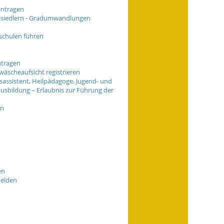
antragen
ssiedlern - Gradumwandlungen
schulen führen
ntragen
wäscheaufsicht registrieren
gsassistent, Heilpädagoge, Jugend- und
ausbildung – Erlaubnis zur Führung der
en
en
melden