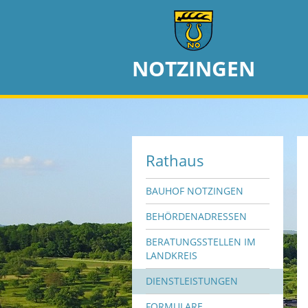
NOTZINGEN
Rathaus
BAUHOF NOTZINGEN
BEHÖRDENADRESSEN
BERATUNGSSTELLEN IM
LANDKREIS
DIENSTLEISTUNGEN
FORMULARE