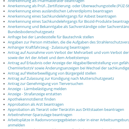
Anerkennung als Pharmaberater beantragen
Anerkennung als Prüf-, Zertifizierung- oder Überwachungsstelle (PÜZ-
Anerkennung eines ausländischen Lehrerdiploms beantragen
Anerkennung eines Sachkundelehrgangs für Asbest beantragen
Anerkennung eines Sachkundelehrgangs für Biozid-Produkte beantrag
Anerkennung und Bekanntgabe als Sachverständige oder Sachverständ
Bundesbodenschutzgesetz
Anfrage bei der Landesstelle für Bautechnik stellen
Angaben zur Person mitteilen, die die Aufgaben des Strahlenschutzve
Anhänger Kraftfahrzeug - Zulassung beantragen
Antrag auf Ausnahme vom Verbot der Mehrarbeit und vom Verbot der N
sowie der Art der Arbeit und dem Arbeitstempo
Antrag auf Erlaubnis oder Anzeige der Abgabe/Bereitstellung von gefä
ChemVerbotsV sowie Änderungsanzeigen bei Wechsel der sachkundig
Antrag auf Weiterbewilligung von Bürgergeld stellen
Antrag auf Zulassung zur Kündigung nach Mutterschutzgesetz
Antrag zur Genehmigung von Tierversuchen
Anzeige - Lärmbelästigung melden
Anzeige - Strafanzeige erstatten
Apothekennotdienst finden
Approbation als Arzt beantragen
Approbation als Tierarzt oder Tierärztin aus Drittstaaten beantragen
Arbeitnehmer-Sparzulage beantragen
Arbeitsplätze in Radonvorsorgegebieten oder in einer Arbeitsumgebu
anmelden