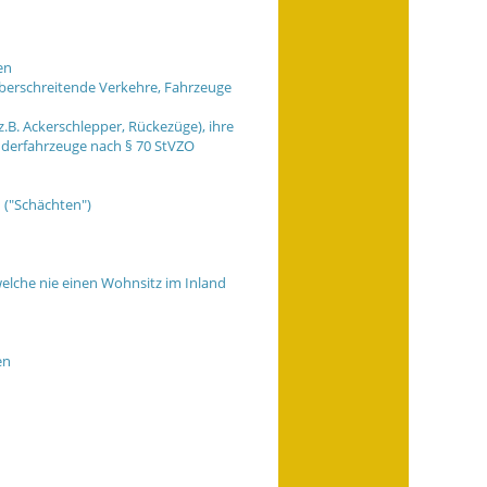
en
erschreitende Verkehre, Fahrzeuge
.B. Ackerschlepper, Rückezüge), ihre
nderfahrzeuge nach § 70 StVZO
("Schächten")
welche nie einen Wohnsitz im Inland
en