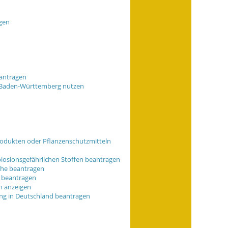
gen
eantragen
s Baden-Württemberg nutzen
rodukten oder Pflanzenschutzmitteln
osionsgefährlichen Stoffen beantragen
che beantragen
n beantragen
n anzeigen
ng in Deutschland beantragen