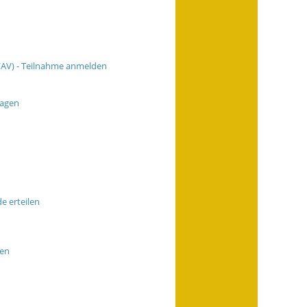
/AV) - Teilnahme anmelden
ragen
e erteilen
gen