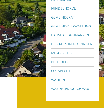
FUNDBEHÖRDE
GEMEINDERAT
GEMEINDEVERWALTUNG
HAUSHALT & FINANZEN
HEIRATEN IN NOTZINGEN
MITARBEITER
NOTRUFTAFEL
ORTSRECHT
WAHLEN
WAS ERLEDIGE ICH WO?