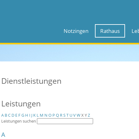
Notzingen
Rathaus
Le
Dienstleistungen
Leistungen
A
B
C
D
E
F
G
H
I
J
K
L
M
N
O
P
Q
R
S
T
U
V
W
X
Y
Z
Leistungen suchen
A