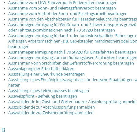
Ausnahme vom LKW-Fahrverbot in Ferienzeiten beantragen
Ausnahme vom Sonn- und Feiertagsfahrverbot beantragen
Ausnahme vom Verbot der Sonn- und Feiertagsarbeit beantragen
Ausnahme von den Abschaltzeiten für Fassadenbeleuchtung beantrag
Ausnahmegenehmigung für Großraum- und Schwertransporte, grenzüb
oder Fahrzeugkombinationen nach § 70 StVZO beantragen
Ausnahmegenehmigung für land- oder forstwirtschaftliche Fahrzeuge (z
Anhänger, Arbeitsmaschinen (z.B. Gabelstapler, Mähdrescher) oder So
beantragen
Ausnahmegenehmigung nach § 70 StVZO für Einzelfahrten beantragen
Ausnahmegenehmigung zum betäubungslosen Schlachten beantragen 
Ausnahmen von Vorschriften der Gefahrstoffverordnung beantragen
Ausschlagung der Erbschaft erklären
Ausstellung einer Eheurkunde beantragen
Ausstellung eines Ehefähigkeitszeugnisses für deutsche Staatsbürger, 
hatten
Ausstellung eines Leichenpasses beantragen
Ausweispflicht - Befreiung beantragen
Auszubildende im Obst- und Gartenbau zur Abschlussprüfung anmeld
Auszubildende zur Abschlussprüfung anmelden
Auszubildende zur Zwischenprüfung anmelden
B