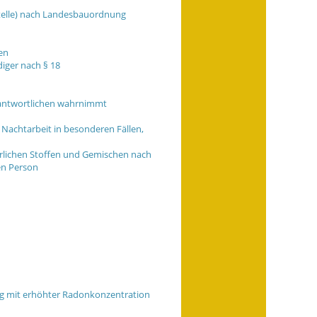
Stelle) nach Landesbauordnung
en
iger nach § 18
rantwortlichen wahrnimmt
achtarbeit in besonderen Fällen,
hrlichen Stoffen und Gemischen nach
en Person
ng mit erhöhter Radonkonzentration