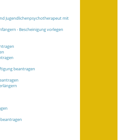
 und Jugendlichenpsychotherapeut mit
nfängern - Bescheinigung vorlegen
antragen
gen
antragen
äftigung beantragen
beantragen
erlängern
agen
 beantragen