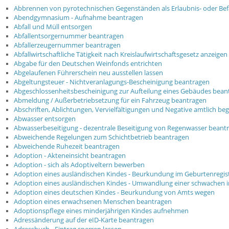
Abbrennen von pyrotechnischen Gegenständen als Erlaubnis- oder Be
Abendgymnasium - Aufnahme beantragen
Abfall und Müll entsorgen
Abfallentsorgernummer beantragen
Abfallerzeugernummer beantragen
Abfallwirtschaftliche Tätigkeit nach Kreislaufwirtschaftsgesetz anzeigen
Abgabe für den Deutschen Weinfonds entrichten
Abgelaufenen Führerschein neu ausstellen lassen
Abgeltungsteuer - Nichtveranlagungs-Bescheinigung beantragen
Abgeschlossenheitsbescheinigung zur Aufteilung eines Gebäudes bean
Abmeldung / Außerbetriebsetzung für ein Fahrzeug beantragen
Abschriften, Ablichtungen, Vervielfältigungen und Negative amtlich be
Abwasser entsorgen
Abwasserbeseitigung - dezentrale Beseitigung von Regenwasser beant
Abweichende Regelungen zum Schichtbetrieb beantragen
Abweichende Ruhezeit beantragen
Adoption - Akteneinsicht beantragen
Adoption - sich als Adoptiveltern bewerben
Adoption eines ausländischen Kindes - Beurkundung im Geburtenregis
Adoption eines ausländischen Kindes - Umwandlung einer schwachen i
Adoption eines deutschen Kindes - Beurkundung von Amts wegen
Adoption eines erwachsenen Menschen beantragen
Adoptionspflege eines minderjährigen Kindes aufnehmen
Adressänderung auf der eID-Karte beantragen