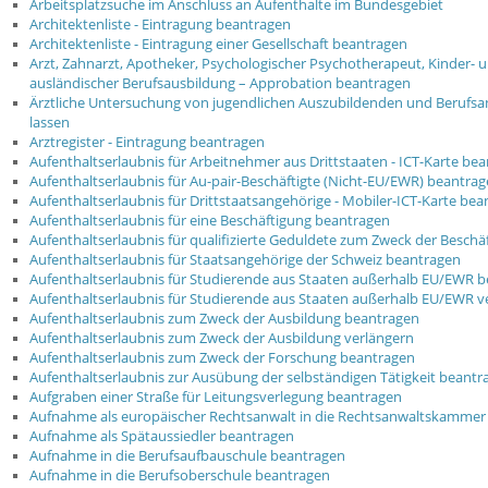
Arbeitsplatzsuche im Anschluss an Aufenthalte im Bundesgebiet
Architektenliste - Eintragung beantragen
Architektenliste - Eintragung einer Gesellschaft beantragen
Arzt, Zahnarzt, Apotheker, Psychologischer Psychotherapeut, Kinder-
ausländischer Berufsausbildung – Approbation beantragen
Ärztliche Untersuchung von jugendlichen Auszubildenden und Berufsa
lassen
Arztregister - Eintragung beantragen
Aufenthaltserlaubnis für Arbeitnehmer aus Drittstaaten - ICT-Karte be
Aufenthaltserlaubnis für Au-pair-Beschäftigte (Nicht-EU/EWR) beantra
Aufenthaltserlaubnis für Drittstaatsangehörige - Mobiler-ICT-Karte be
Aufenthaltserlaubnis für eine Beschäftigung beantragen
Aufenthaltserlaubnis für qualifizierte Geduldete zum Zweck der Besch
Aufenthaltserlaubnis für Staatsangehörige der Schweiz beantragen
Aufenthaltserlaubnis für Studierende aus Staaten außerhalb EU/EWR 
Aufenthaltserlaubnis für Studierende aus Staaten außerhalb EU/EWR v
Aufenthaltserlaubnis zum Zweck der Ausbildung beantragen
Aufenthaltserlaubnis zum Zweck der Ausbildung verlängern
Aufenthaltserlaubnis zum Zweck der Forschung beantragen
Aufenthaltserlaubnis zur Ausübung der selbständigen Tätigkeit beantr
Aufgraben einer Straße für Leitungsverlegung beantragen
Aufnahme als europäischer Rechtsanwalt in die Rechtsanwaltskammer
Aufnahme als Spätaussiedler beantragen
Aufnahme in die Berufsaufbauschule beantragen
Aufnahme in die Berufsoberschule beantragen