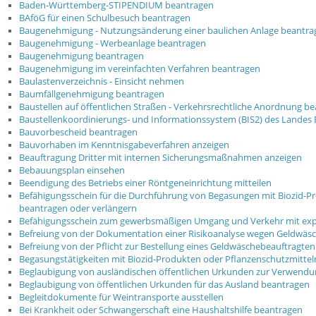
Baden-Württemberg-STIPENDIUM beantragen
BAföG für einen Schulbesuch beantragen
Baugenehmigung - Nutzungsänderung einer baulichen Anlage beantra
Baugenehmigung - Werbeanlage beantragen
Baugenehmigung beantragen
Baugenehmigung im vereinfachten Verfahren beantragen
Baulastenverzeichnis - Einsicht nehmen
Baumfällgenehmigung beantragen
Baustellen auf öffentlichen Straßen - Verkehrsrechtliche Anordnung b
Baustellenkoordinierungs- und Informationssystem (BIS2) des Lande
Bauvorbescheid beantragen
Bauvorhaben im Kenntnisgabeverfahren anzeigen
Beauftragung Dritter mit internen Sicherungsmaßnahmen anzeigen
Bebauungsplan einsehen
Beendigung des Betriebs einer Röntgeneinrichtung mitteilen
Befähigungsschein für die Durchführung von Begasungen mit Biozid-P
beantragen oder verlängern
Befähigungsschein zum gewerbsmäßigen Umgang und Verkehr mit expl
Befreiung von der Dokumentation einer Risikoanalyse wegen Geldwäs
Befreiung von der Pflicht zur Bestellung eines Geldwäschebeauftragte
Begasungstätigkeiten mit Biozid-Produkten oder Pflanzenschutzmittel
Beglaubigung von ausländischen öffentlichen Urkunden zur Verwendu
Beglaubigung von öffentlichen Urkunden für das Ausland beantragen
Begleitdokumente für Weintransporte ausstellen
Bei Krankheit oder Schwangerschaft eine Haushaltshilfe beantragen