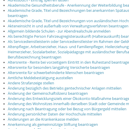
Adressbuch - Eintrag sperren lassen
Akademische Gesundheitsberufe - Anerkennung der Weiterbildung be
Akademische Grade, Titel und Bezeichnungen bei anerkannten Spätau
beantragen
Akademische Grade, Titel und Bezeichnungen von ausländischen Hoch
Akteneinsicht in und außerhalb von Verwaltungsverfahren beantragen
Allgemein bildende Schulen - zur Abendrealschule anmelden
Als berechtigte Person Fahrzeugregisterauskunft (Halterauskunft) bea
Als Servicedienstleisterin oder Servicedienstleister im Rahmen der Geld
Altenpfleger, Arbeitserzieher, Haus- und Familienpfleger, Heilerziehun
Heimerzieher, Sozialarbeiter, Sozialpädagoge mit ausländischer Berufs
Berufsbezeichnung beantragen
Altersrente - Rente bei vorzeitigem Eintritt in den Ruhestand beantrag
Altersrente für besonders langjährig Versicherte beantragen
Altersrente für schwerbehinderte Menschen beantragen
Amtliche Meldebestätigung ausstellen
Andere Strafanzeige stellen
Änderung bezüglich des Betriebs gentechnischer Anlagen mitteilen
Änderung der Gemeinschaftslizenz beantragen
Änderung des Entwicklungsziels einer Ökokonto-Maßnahme beantrag
Änderung des Wohnsitzes innerhalb derselben Stadt oder Gemeinde 
Änderung nach Beantragung oder bei Bezug von Bürgergeld mitteilen
Änderung persönlicher Daten der Hochschule mitteilen
Änderungen an die Krankenkasse melden
Anerkennung als gemeinnützige Stiftung beantragen