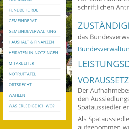
schriftlichen An
FUNDBEHÖRDE
GEMEINDERAT
ZUSTÄNDIGE
GEMEINDEVERWALTUNG
das Bundesverwa
HAUSHALT & FINANZEN
Bundesverwaltu
HEIRATEN IN NOTZINGEN
LEISTUNGSD
MITARBEITER
NOTRUFTAFEL
VORAUSSET
ORTSRECHT
Der Aufnahmebesc
WAHLEN
den Aussiedlungs
Spätaussiedler er
WAS ERLEDIGE ICH WO?
Als Spätaussiedl
aufgenommen wer