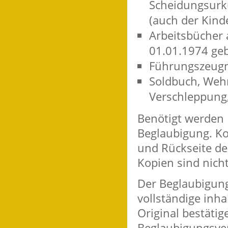
Scheidungsurku
(auch der Kinde
Arbeitsbücher 
01.01.1974 ge
Führungszeugni
Soldbuch, Wehr
Verschleppung,
Benötigt werden 
Beglaubigung. Ko
und Rückseite de
Kopien sind nich
Der Beglaubigung
vollständige inh
Original bestäti
Beglaubigungsver