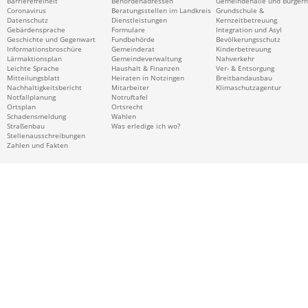
Barrierefreiheit
Behördenadressen
Gemeindehalle und Bürger
Coronavirus
Beratungsstellen im Landkreis
Grundschule &
Datenschutz
Dienstleistungen
Kernzeitbetreuung
Gebärdensprache
Formulare
Integration und Asyl
Geschichte und Gegenwart
Fundbehörde
Bevölkerungsschutz
Informationsbroschüre
Gemeinderat
Kinderbetreuung
Lärmaktionsplan
Gemeindeverwaltung
Nahverkehr
Leichte Sprache
Haushalt & Finanzen
Ver- & Entsorgung
Mitteilungsblatt
Heiraten in Notzingen
Breitbandausbau
Nachhaltigkeitsbericht
Mitarbeiter
Klimaschutzagentur
Notfallplanung
Notruftafel
Ortsplan
Ortsrecht
Schadensmeldung
Wahlen
Straßenbau
Was erledige ich wo?
Stellenausschreibungen
Zahlen und Fakten