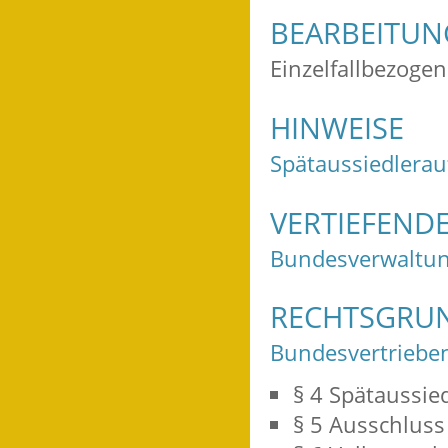
BEARBEITU
Einzelfallbezogen
HINWEISE
Spätaussiedlera
VERTIEFEND
Bundesverwaltu
RECHTSGRU
Bundesvertrieben
§ 4 Spätaussie
§ 5 Ausschluss