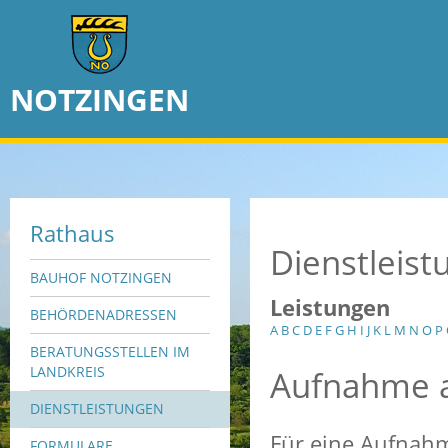
NOTZINGEN
Rathaus
Dienstleis
BAUHOF NOTZINGEN
Leistungen
BEHÖRDENADRESSEN
A
B
C
D
E
F
G
H
I
J
K
L
M
N
O
P
BERATUNGSSTELLEN IM
Aufnahme a
LANDKREIS
DIENSTLEISTUNGEN
Für eine Aufnahm
FORMULARE