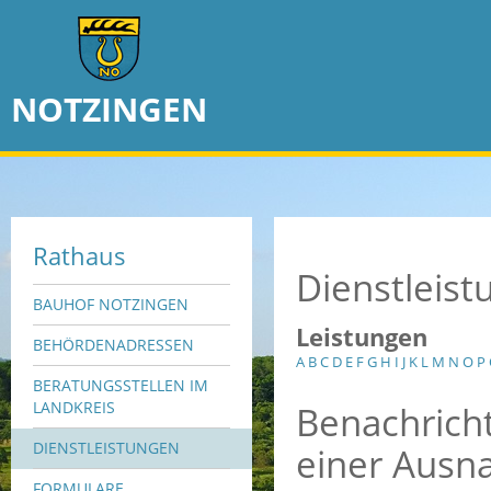
NOTZINGEN
Rathaus
Dienstleis
BAUHOF NOTZINGEN
Leistungen
BEHÖRDENADRESSEN
A
B
C
D
E
F
G
H
I
J
K
L
M
N
O
P
BERATUNGSSTELLEN IM
Benachrich
LANDKREIS
DIENSTLEISTUNGEN
einer Ausn
FORMULARE