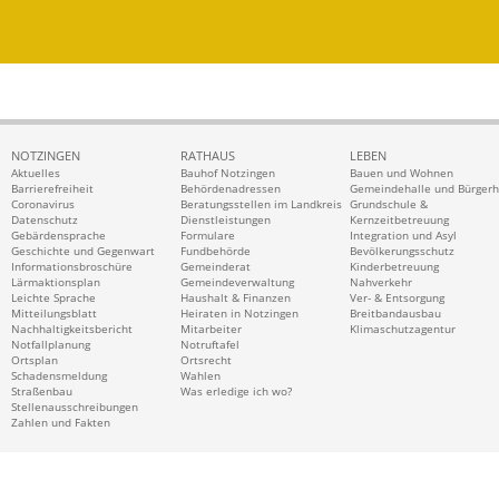
NOTZINGEN
RATHAUS
LEBEN
Aktuelles
Bauhof Notzingen
Bauen und Wohnen
Barrierefreiheit
Behördenadressen
Gemeindehalle und Bürger
Coronavirus
Beratungsstellen im Landkreis
Grundschule &
Datenschutz
Dienstleistungen
Kernzeitbetreuung
Gebärdensprache
Formulare
Integration und Asyl
Geschichte und Gegenwart
Fundbehörde
Bevölkerungsschutz
Informationsbroschüre
Gemeinderat
Kinderbetreuung
Lärmaktionsplan
Gemeindeverwaltung
Nahverkehr
Leichte Sprache
Haushalt & Finanzen
Ver- & Entsorgung
Mitteilungsblatt
Heiraten in Notzingen
Breitbandausbau
Nachhaltigkeitsbericht
Mitarbeiter
Klimaschutzagentur
Notfallplanung
Notruftafel
Ortsplan
Ortsrecht
Schadensmeldung
Wahlen
Straßenbau
Was erledige ich wo?
Stellenausschreibungen
Zahlen und Fakten