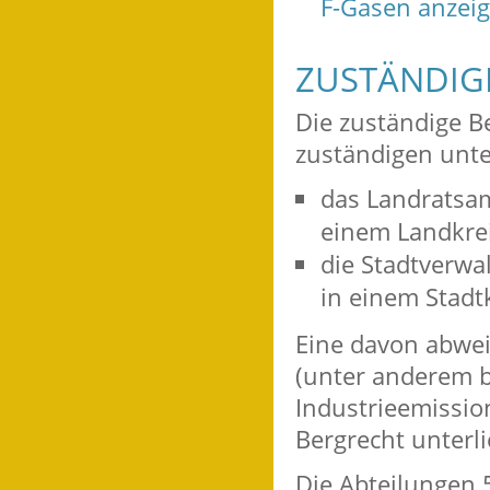
F-Gasen anzei
ZUSTÄNDIGE
Die zuständige Be
zuständigen unte
das Landratsam
einem Landkreis
die Stadtverwa
in einem Stadtk
Eine davon abwei
(unter anderem b
Industrieemission
Bergrecht unterli
Die Abteilungen 5