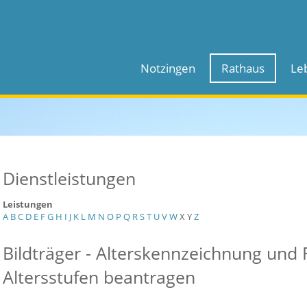
Notzingen
Rathaus
Le
Dienstleistungen
Leistungen
A
B
C
D
E
F
G
H
I
J
K
L
M
N
O
P
Q
R
S
T
U
V
W
X
Y
Z
Bildträger - Alterskennzeichnung und 
Altersstufen beantragen