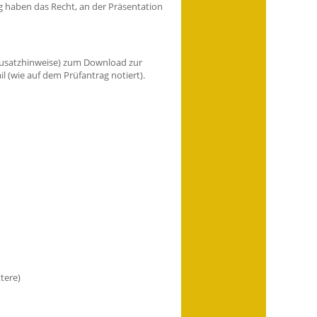
ng haben das Recht, an der Präsentation
+ Zusatzhinweise) zum Download zur
l (wie auf dem Prüfantrag notiert).
tere)