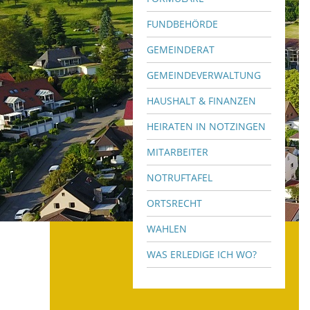
FUNDBEHÖRDE
GEMEINDERAT
GEMEINDEVERWALTUNG
HAUSHALT & FINANZEN
HEIRATEN IN NOTZINGEN
MITARBEITER
NOTRUFTAFEL
ORTSRECHT
WAHLEN
WAS ERLEDIGE ICH WO?