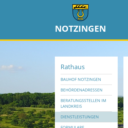
NOTZINGEN
Rathaus
BAUHOF NOTZINGEN
BEHÖRDENADRESSEN
BERATUNGSSTELLEN IM
LANDKREIS
DIENSTLEISTUNGEN
FORMULARE