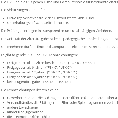
Die FSK und die USK geben Filme und Computerspiele für bestimmte Alterss
Die Abkürzungen stehen für
Freiwillige Selbstkontrolle der Filmwirtschaft GmbH und
Unterhaltungssoftware Selbstkontrolle.
Die Prüfungen erfolgen in transparenten und unabhängigen Verfahren.
Hinweis:
Mit der Altersfreigabe ist keine pädagogische Empfehlung oder ä
Unternehmen dürfen Filme und Computerspiele nur entsprechend der Alte
Es gibt folgende FSK- und USK-Kennzeichnungen:
Freigegeben ohne Altersbeschränkung ("FSK 0", "USK 0")
Freigegeben ab 6 Jahren ("FSK 6", "USK 6")
Freigegeben ab 12 Jahren ("FSK 12", "USK 12")
Freigegeben ab 16 Jahren ("FSK 16", "USK 16")
keine Jugendfreigabe ("FSK 18", "USK 18")
Die Kennzeichnungen richten sich an:
Gewerbetreibende, die Bildträger in der Öffentlichkeit anbieten, über
Versandhändler, die Bildträger mit Film- oder Spielprogrammen vertre
andere Erwachsene
Kinder und Jugendliche
die allgemeine Öffentlichkeit