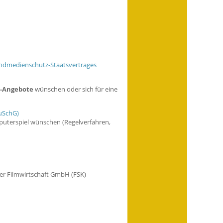
endmedienschutz-Staatsvertrages
-Angebote
wünschen oder sich für eine
JuSchG)
mputerspiel wünschen (Regelverfahren,
 der Filmwirtschaft GmbH (FSK)