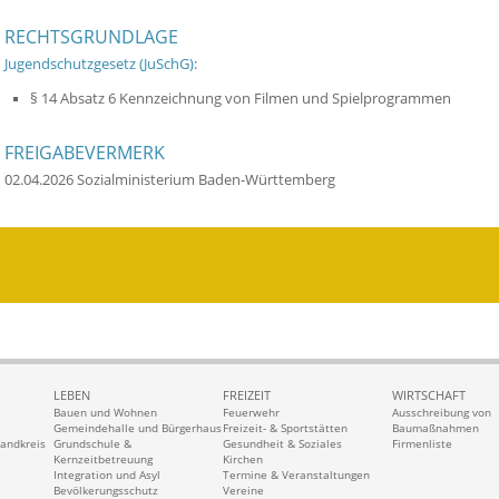
RECHTSGRUNDLAGE
Jugendschutzgesetz (JuSchG)
:
§ 14 Absatz 6 Kennzeichnung von Filmen und Spielprogrammen
FREIGABEVERMERK
02.04.2026 Sozialministerium Baden-Württemberg
LEBEN
FREIZEIT
WIRTSCHAFT
Bauen und Wohnen
Feuerwehr
Ausschreibung von
Gemeindehalle und Bürgerhaus
Freizeit- & Sportstätten
Baumaßnahmen
Landkreis
Grundschule &
Gesundheit & Soziales
Firmenliste
Kernzeitbetreuung
Kirchen
Integration und Asyl
Termine & Veranstaltungen
Bevölkerungsschutz
Vereine