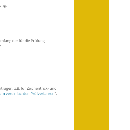
ung.
mfang der für die Prüfung
n.
ragen, z.B. für Zeichentrick- und
zum vereinfachten Prüfverfahren
".