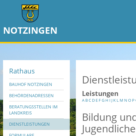
NOTZINGEN
Rathaus
Dienstleis
BAUHOF NOTZINGEN
Leistungen
BEHÖRDENADRESSEN
A
B
C
D
E
F
G
H
I
J
K
L
M
N
O
P
BERATUNGSSTELLEN IM
Bildung und
LANDKREIS
DIENSTLEISTUNGEN
Jugendlich
FORMULARE