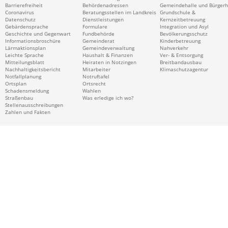
Barrierefreiheit
Behördenadressen
Gemeindehalle und Bürger
Coronavirus
Beratungsstellen im Landkreis
Grundschule &
Datenschutz
Dienstleistungen
Kernzeitbetreuung
Gebärdensprache
Formulare
Integration und Asyl
Geschichte und Gegenwart
Fundbehörde
Bevölkerungsschutz
Informationsbroschüre
Gemeinderat
Kinderbetreuung
Lärmaktionsplan
Gemeindeverwaltung
Nahverkehr
Leichte Sprache
Haushalt & Finanzen
Ver- & Entsorgung
Mitteilungsblatt
Heiraten in Notzingen
Breitbandausbau
Nachhaltigkeitsbericht
Mitarbeiter
Klimaschutzagentur
Notfallplanung
Notruftafel
Ortsplan
Ortsrecht
Schadensmeldung
Wahlen
Straßenbau
Was erledige ich wo?
Stellenausschreibungen
Zahlen und Fakten