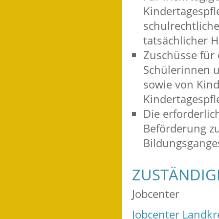
Kindertagespfl
schulrechtlich
tatsächlicher
Zuschüsse für 
Schülerinnen u
sowie von Kind
Kindertagespfl
Die erforderli
Beförderung z
Bildungsgange
ZUSTÄNDIGE
Jobcenter
Jobcenter Landkr