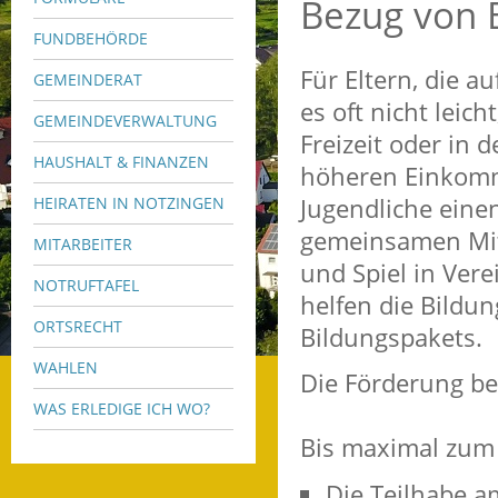
Bezug von 
FUNDBEHÖRDE
Für Eltern, die a
GEMEINDERAT
es oft nicht leic
GEMEINDEVERWALTUNG
Freizeit oder in 
HAUSHALT & FINANZEN
höheren Einkomm
Jugendliche eine
HEIRATEN IN NOTZINGEN
gemeinsamen Mitt
MITARBEITER
und Spiel in Ver
NOTRUFTAFEL
helfen die Bildu
ORTSRECHT
Bildungspakets.
WAHLEN
Die Förderung bet
WAS ERLEDIGE ICH WO?
Bis maximal zum 
Die Teilhabe a