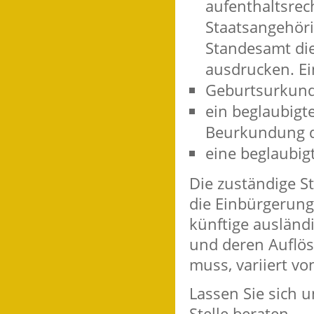
aufenthaltsrec
Staatsangehör
Standesamt die
ausdrucken. Ei
Geburtsurkund
ein beglaubigt
Beurkundung d
eine beglaubig
Die zuständige S
die Einbürgerung
künftige ausländ
und deren Auflös
muss, variiert vo
Lassen Sie sich 
Stelle beraten.