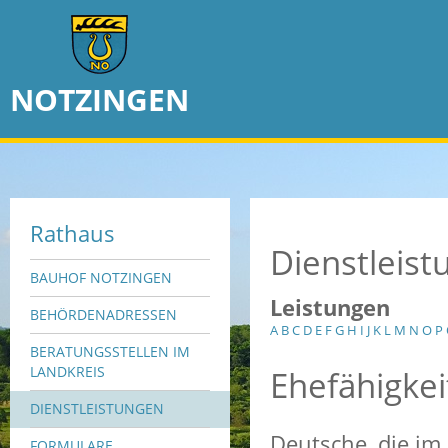
NOTZINGEN
Rathaus
Dienstleis
BAUHOF NOTZINGEN
Leistungen
BEHÖRDENADRESSEN
A
B
C
D
E
F
G
H
I
J
K
L
M
N
O
P
BERATUNGSSTELLEN IM
Ehefähigke
LANDKREIS
DIENSTLEISTUNGEN
Deutsche, die im
FORMULARE