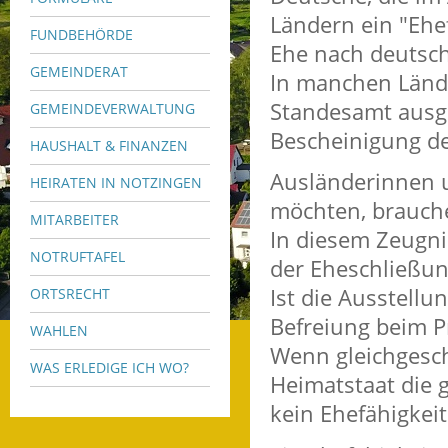
Ländern ein "Ehef
FUNDBEHÖRDE
Ehe nach deutsc
GEMEINDERAT
In manchen Länd
Standesamt ausge
GEMEINDEVERWALTUNG
Bescheinigung de
HAUSHALT & FINANZEN
Ausländerinnen u
HEIRATEN IN NOTZINGEN
möchten, brauche
MITARBEITER
In diesem Zeugni
NOTRUFTAFEL
der Eheschließun
Ist die Ausstellu
ORTSRECHT
Befreiung beim P
WAHLEN
Wenn gleichgesch
WAS ERLEDIGE ICH WO?
Heimatstaat die g
kein Ehefähigkei