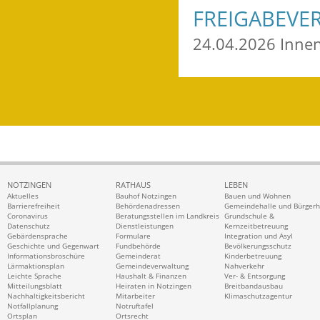
FREIGABEVE
24.04.2026 Inne
NOTZINGEN
RATHAUS
LEBEN
Aktuelles
Bauhof Notzingen
Bauen und Wohnen
Barrierefreiheit
Behördenadressen
Gemeindehalle und Bürger
Coronavirus
Beratungsstellen im Landkreis
Grundschule &
Datenschutz
Dienstleistungen
Kernzeitbetreuung
Gebärdensprache
Formulare
Integration und Asyl
Geschichte und Gegenwart
Fundbehörde
Bevölkerungsschutz
Informationsbroschüre
Gemeinderat
Kinderbetreuung
Lärmaktionsplan
Gemeindeverwaltung
Nahverkehr
Leichte Sprache
Haushalt & Finanzen
Ver- & Entsorgung
Mitteilungsblatt
Heiraten in Notzingen
Breitbandausbau
Nachhaltigkeitsbericht
Mitarbeiter
Klimaschutzagentur
Notfallplanung
Notruftafel
Ortsplan
Ortsrecht