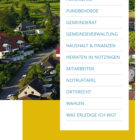
FUNDBEHÖRDE
GEMEINDERAT
GEMEINDEVERWALTUNG
HAUSHALT & FINANZEN
HEIRATEN IN NOTZINGEN
MITARBEITER
NOTRUFTAFEL
ORTSRECHT
WAHLEN
WAS ERLEDIGE ICH WO?