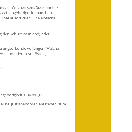
s vier Wochen sein. Sie ist nicht zu
 Staatsangehörige. In manchen
 Sie ausdrucken. Eine einfache
 der Geburt im Inland) oder
rgerungsurkunde verlangen. Welche
rehen und deren Auflösung,
ten.
ngehörigkeit: EUR 110,00
r bei Justizbehörden entstehen, zum