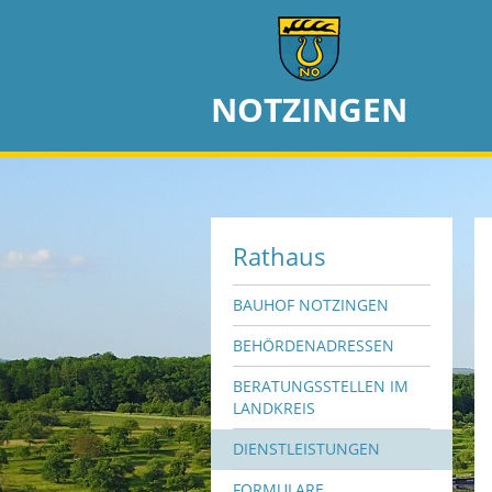
NOTZINGEN
Rathaus
BAUHOF NOTZINGEN
BEHÖRDENADRESSEN
BERATUNGSSTELLEN IM
LANDKREIS
DIENSTLEISTUNGEN
FORMULARE