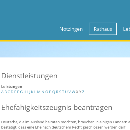
Notzingen
Rathaus
Le
Dienstleistungen
Leistungen
A
B
C
D
E
F
G
H
I
J
K
L
M
N
O
P
Q
R
S
T
U
V
W
X
Y
Z
Ehefähigkeitszeugnis beantragen
Deutsche, die im Ausland heiraten möchten, brauchen in einigen Ländern ei
bestätigt, dass eine Ehe nach deutschem Recht geschlossen werden darf.