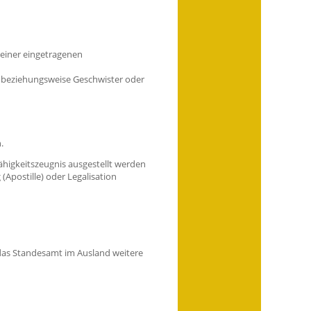
 einer eingetragenen
dt beziehungsweise Geschwister oder
.
ähigkeitszeugnis ausgestellt werden
Apostille) oder Legalisation
 das Standesamt im Ausland weitere