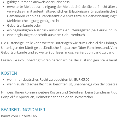
gültiger Personalausweis oder Reisepass
erweiterte Meldebescheinigung der Meldebehörde: Sie darf nicht älter al
verwechseln mit aufenthaltsrechtlichen Erlaubnissen für ausländische
Gemeinden kann das Standesamt die erweiterte Meldebescheinigung für
Meldebescheinigung genügt nicht.
Geburtsurkunde oder
ein beglaubigten Ausdruck aus dem Geburtenregister (bei Beurkundung
eine beglaubigte Abschrift aus dem Geburtenbuch
Die zuständige Stelle kann weitere Unterlagen wie zum Beispiel die Einbü
Unterlagen der künftige ausländische Ehepartner (über Familienstand, Vo
Geburtsurkunde und so weiter) vorlegen muss, variiert von Land zu Land.
Lassen Sie sich unbedingt vorab persönlich bei der zuständigen Stelle bera
KOSTEN
wenn nur deutsches Recht zu beachten ist: EUR 65,00
wenn ausländisches Recht zu beachten ist, unabhängig von der Staatsa
Hinweis: Ihnen können weitere Kosten und Gebühren beim Standesamt ode
Beispiel für Apostillen, Dolmetscherinnen oder Dolmetscher.
BEARBEITUNGSDAUER
hängt vom Einzelfall ab