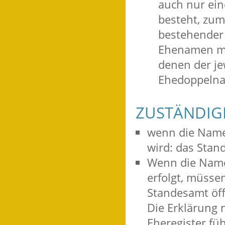
auch nur ein
besteht, zu
bestehender
Ehenamen mi
denen der je
Ehedoppelna
ZUSTÄNDIGE
wenn die Name
wird: das Stan
Wenn die Name
erfolgt, müssen
Standesamt öff
Die Erklärung 
Eheregister fü