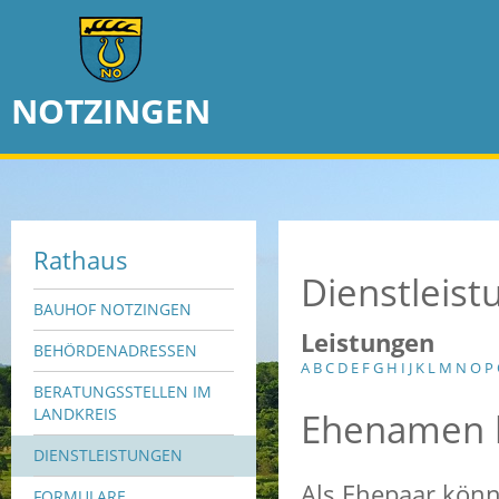
NOTZINGEN
Rathaus
Dienstleis
BAUHOF NOTZINGEN
Leistungen
BEHÖRDENADRESSEN
A
B
C
D
E
F
G
H
I
J
K
L
M
N
O
P
BERATUNGSSTELLEN IM
Ehenamen 
LANDKREIS
DIENSTLEISTUNGEN
Als Ehepaar könn
FORMULARE