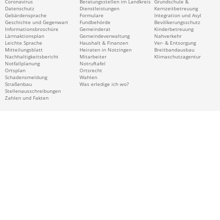
Coronavirus
Beratungsstellen im Landkreis
Grundschule &
Datenschutz
Dienstleistungen
Kernzeitbetreuung
Gebärdensprache
Formulare
Integration und Asyl
Geschichte und Gegenwart
Fundbehörde
Bevölkerungsschutz
Informationsbroschüre
Gemeinderat
Kinderbetreuung
Lärmaktionsplan
Gemeindeverwaltung
Nahverkehr
Leichte Sprache
Haushalt & Finanzen
Ver- & Entsorgung
Mitteilungsblatt
Heiraten in Notzingen
Breitbandausbau
Nachhaltigkeitsbericht
Mitarbeiter
Klimaschutzagentur
Notfallplanung
Notruftafel
Ortsplan
Ortsrecht
Schadensmeldung
Wahlen
Straßenbau
Was erledige ich wo?
Stellenausschreibungen
Zahlen und Fakten