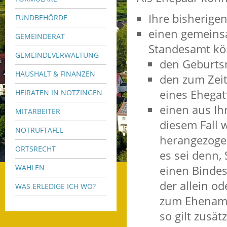
Ihre bisherige
FUNDBEHÖRDE
einen gemein
GEMEINDERAT
Standesamt kö
GEMEINDEVERWALTUNG
den
Geburts
HAUSHALT & FINANZEN
den zum Zei
eines Ehegat
HEIRATEN IN NOTZINGEN
einen aus I
MITARBEITER
diesem Fall
NOTRUFTAFEL
herangezoge
ORTSRECHT
es sei denn,
WAHLEN
einen Binde
der allein o
WAS ERLEDIGE ICH WO?
zum Ehename
so gilt zusä