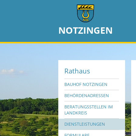
NOTZINGEN
Rathaus
BAUHOF NOTZINGEN
BEHÖRDENADRESSEN
BERATUNGSSTELLEN IM
LANDKREIS
DIENSTLEISTUNGEN
FORMULARE