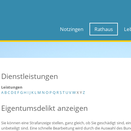
Notzingen
Rathaus
Le
Dienstleistungen
Leistungen
A
B
C
D
E
F
G
H
I
J
K
L
M
N
O
P
Q
R
S
T
U
V
W
X
Y
Z
Eigentumsdelikt anzeigen
Sie können eine Strafanzeige stellen, ganz gleich, ob Sie geschädigt sind, 
unbeteiligt sind. Eine schnelle Bearbeitung wird durch die Auswahl des Bun