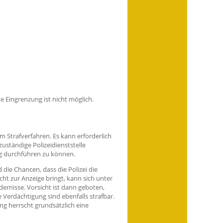
e Eingrenzung ist nicht möglich.
m Strafverfahren. Es kann erforderlich
zuständige Polizeidienststelle
g durchführen zu können.
 die Chancen, dass die Polizei die
icht zur Anzeige bringt, kann sich unter
ernisse. Vorsicht ist dann geboten,
Verdächtigung sind ebenfalls strafbar.
g herrscht grundsätzlich eine