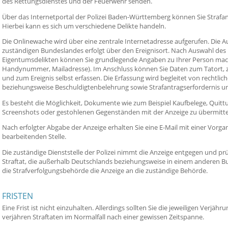
des Rettungsdienstes und der Feuerwehr senden.
Über das Internetportal der Polizei Baden-Württemberg können Sie Strafan
Hierbei kann es sich um verschiedene Delikte handeln.
Die Onlinewache wird über eine zentrale Internetadresse aufgerufen. Die A
zuständigen Bundeslandes erfolgt über den Ereignisort. Nach Auswahl des
Eigentumsdelikten können Sie grundlegende Angaben zu Ihrer Person mach
Handynummer, Mailadresse). Im Anschluss können Sie Daten zum Tatort, zur
und zum Ereignis selbst erfassen. Die Erfassung wird begleitet von rechtli
beziehungsweise Beschuldigtenbelehrung sowie Strafantragserfordernis un
Es besteht die Möglichkeit, Dokumente wie zum Beispiel Kaufbelege, Quittu
Screenshots oder gestohlenen Gegenständen mit der Anzeige zu übermitte
Nach erfolgter Abgabe der Anzeige erhalten Sie eine E-Mail mit einer Vo
bearbeitenden Stelle.
Die zuständige Dienststelle der Polizei nimmt die Anzeige entgegen und prüf
Straftat, die außerhalb Deutschlands beziehungsweise in einem anderen 
die Strafverfolgungsbehörde die Anzeige an die zuständige Behörde.
FRISTEN
Eine Frist ist nicht einzuhalten. Allerdings sollten Sie die jeweiligen Verjäh
verjähren Straftaten im Normalfall nach einer gewissen Zeitspanne.