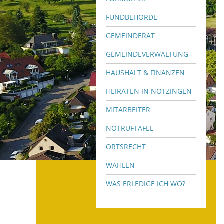
FUNDBEHÖRDE
GEMEINDERAT
GEMEINDEVERWALTUNG
HAUSHALT & FINANZEN
HEIRATEN IN NOTZINGEN
MITARBEITER
NOTRUFTAFEL
ORTSRECHT
WAHLEN
WAS ERLEDIGE ICH WO?