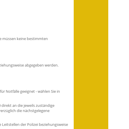
 Sie müssen keine bestimmten
 beziehungsweise abgegeben werden.
ür Notfälle geeignet - wählen Sie in
irekt an die jeweils zuständige
verzüglich die nächstgelegene
Leitstellen der Polizei beziehungsweise