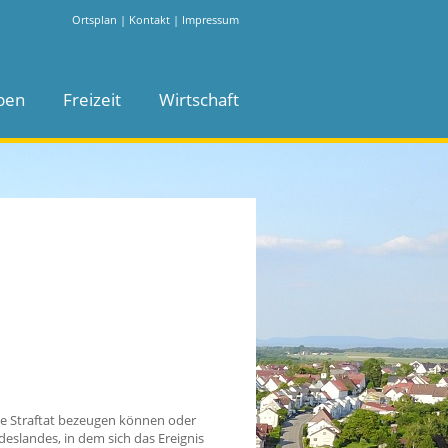
Ortsplan
|
Kontakt
|
Impressum
ben
Freizeit
Wirtschaft
eine Straftat bezeugen können oder
deslandes, in dem sich das Ereignis