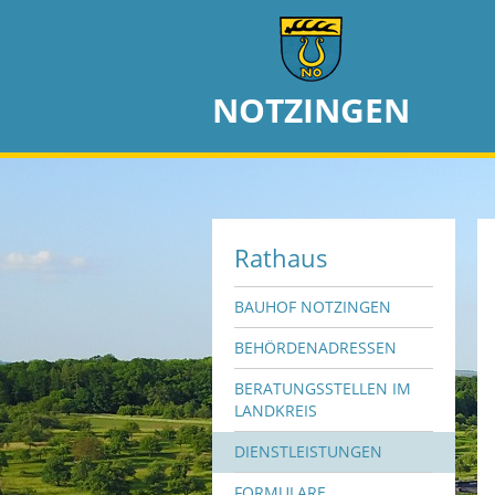
NOTZINGEN
Rathaus
BAUHOF NOTZINGEN
BEHÖRDENADRESSEN
BERATUNGSSTELLEN IM
LANDKREIS
DIENSTLEISTUNGEN
FORMULARE