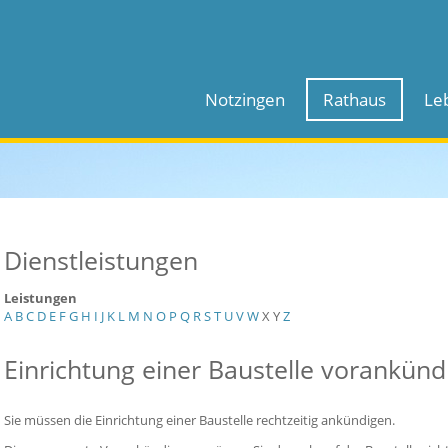
Notzingen
Rathaus
Le
Dienstleistungen
Leistungen
A
B
C
D
E
F
G
H
I
J
K
L
M
N
O
P
Q
R
S
T
U
V
W
X
Y
Z
Einrichtung einer Baustelle vorankünd
Sie müssen die Einrichtung einer Baustelle rechtzeitig ankündigen.