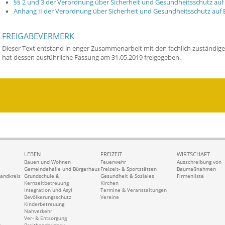
§§ 2 und 3 der Verordnung über Sicherheit und Gesundheitsschutz auf B
Anhang II der Verordnung über Sicherheit und Gesundheitsschutz auf B
FREIGABEVERMERK
Dieser Text entstand in enger Zusammenarbeit mit den fachlich zuständige
hat dessen ausführliche Fassung am 31.05.2019 freigegeben.
LEBEN
FREIZEIT
WIRTSCHAFT
Bauen und Wohnen
Feuerwehr
Ausschreibung von
Gemeindehalle und Bürgerhaus
Freizeit- & Sportstätten
Baumaßnahmen
Landkreis
Grundschule &
Gesundheit & Soziales
Firmenliste
Kernzeitbetreuung
Kirchen
Integration und Asyl
Termine & Veranstaltungen
Bevölkerungsschutz
Vereine
Kinderbetreuung
Nahverkehr
Ver- & Entsorgung