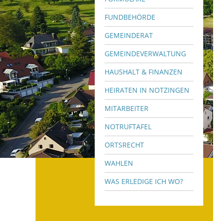
FUNDBEHÖRDE
GEMEINDERAT
GEMEINDEVERWALTUNG
HAUSHALT & FINANZEN
HEIRATEN IN NOTZINGEN
MITARBEITER
NOTRUFTAFEL
ORTSRECHT
WAHLEN
WAS ERLEDIGE ICH WO?