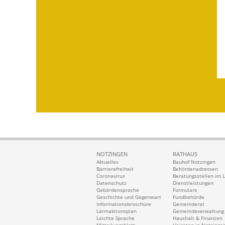
NOTZINGEN
RATHAUS
Aktuelles
Bauhof Notzingen
Barrierefreiheit
Behördenadressen
Coronavirus
Beratungsstellen im 
Datenschutz
Dienstleistungen
Gebärdensprache
Formulare
Geschichte und Gegenwart
Fundbehörde
Informationsbroschüre
Gemeinderat
Lärmaktionsplan
Gemeindeverwaltung
Leichte Sprache
Haushalt & Finanzen