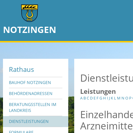
NOTZINGEN
Rathaus
Dienstleis
BAUHOF NOTZINGEN
Leistungen
BEHÖRDENADRESSEN
A
B
C
D
E
F
G
H
I
J
K
L
M
N
O
P
BERATUNGSSTELLEN IM
Einzelhande
LANDKREIS
DIENSTLEISTUNGEN
Arzneimitte
FORMULARE