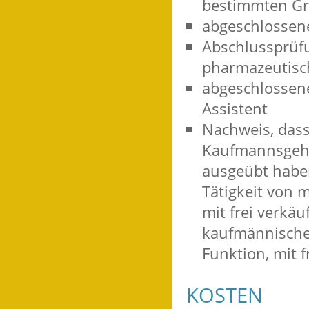
bestimmten Gru
abgeschlossene
Abschlussprüf
pharmazeutisc
abgeschlossene
Assistent
Nachweis, dass
Kaufmannsgehil
ausgeübt haben
Tätigkeit von 
mit frei verkäu
kaufmännische 
Funktion, mit f
KOSTEN