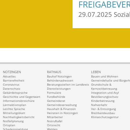
FREIGABEVE
29.07.2025 Sozi
NOTZINGEN
RATHAUS
LEBEN
Aktuelles
Bauhof Notzingen
Bauen und Wohnen
Barrierefreiheit
Behördenadressen
Gemeindehalle und Bürger
Coronavirus
Beratungsstellen im Landkreis
Grundschule &
Datenschutz
Dienstleistungen
Kernzeitbetreuung
Gebärdensprache
Formulare
Integration und Asyl
Geschichte und Gegenwart
Fundbehörde
Bevölkerungsschutz
Informationsbroschüre
Gemeinderat
Kinderbetreuung
Lärmaktionsplan
Gemeindeverwaltung
Nahverkehr
Leichte Sprache
Haushalt & Finanzen
Ver- & Entsorgung
Mitteilungsblatt
Heiraten in Notzingen
Breitbandausbau
Nachhaltigkeitsbericht
Mitarbeiter
Klimaschutzagentur
Notfallplanung
Notruftafel
Ortsplan
Ortsrecht
Schadensmeldung
Wahlen