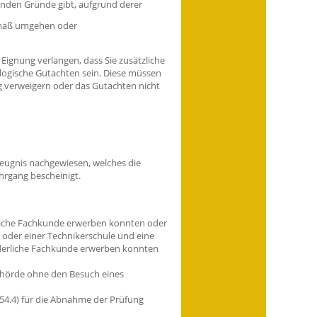
genden Gründe gibt, a
ufgrund derer
gemäß umgehen oder
Eignung verlangen, dass Sie zusätzliche
logische Gutachten sein. Diese müssen
 verweigern oder das Gutachten nicht
eugnis nachgewiesen, welches die
hrgang bescheinigt.
derliche Fachkunde erwerben konnten oder
 oder einer Technikerschule und eine
orderliche Fachkunde erwerben konnten
ehörde ohne den Besuch eines
4.4) für die Abnah
me der Prüfung