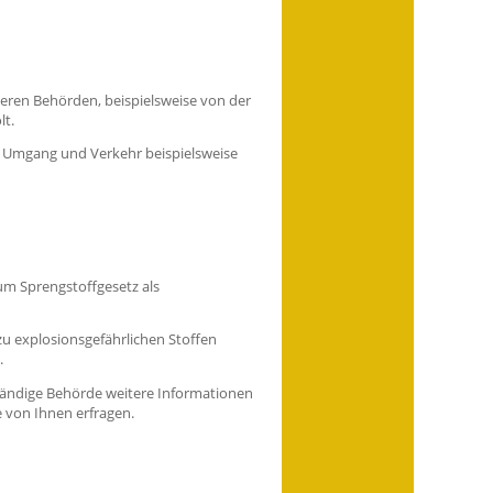
ren Behörden, beispielsweise von der
lt.
n Umgang und Verkehr beispielsweise
um Sprengstoffgesetz als
 zu explosionsgefährlichen Stoffen
.
ständige Behörde weitere Informationen
 von Ihnen erfragen.