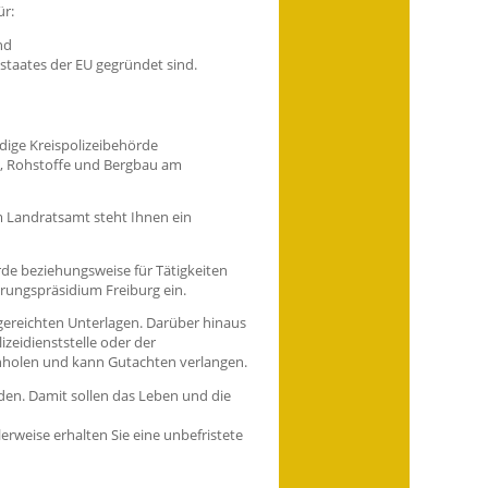
ür:
nd
staates der EU gegründet sind.
ndige Kreispolizeibehörde
e, Rohstoffe und Bergbau am
m Landratsamt steht Ihnen ein
rde beziehungsweise für Tätigkeiten
rungspräsidium Freiburg ein.
gereichten Unterlagen. Darüber hinaus
zeidienststelle oder der
inholen und kann Gutachten verlangen.
den. Damit sollen das Leben und die
rweise erhalten Sie eine unbefristete