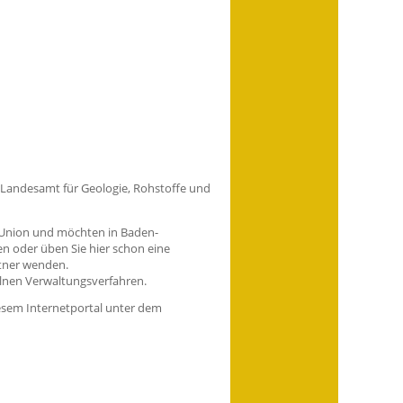
s Landesamt für Geologie, Rohstoffe und
 Union und möchten in Baden-
en oder üben Sie hier schon eine
rtner wenden.
zelnen Verwaltungsverfahren.
iesem Internetportal unter dem