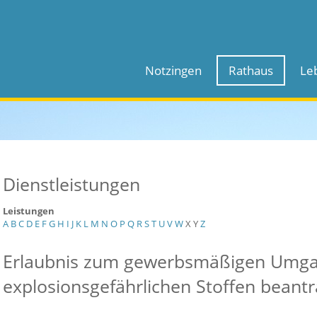
Notzingen
Rathaus
Le
Dienstleistungen
Leistungen
A
B
C
D
E
F
G
H
I
J
K
L
M
N
O
P
Q
R
S
T
U
V
W
X
Y
Z
Erlaubnis zum gewerbsmäßigen Umga
explosionsgefährlichen Stoffen beant