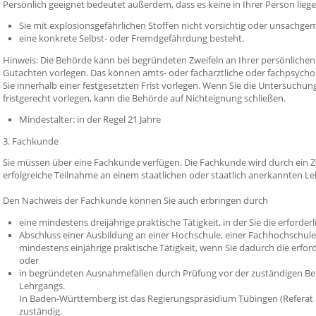
Persönlich geeignet bedeutet außerdem, dass
es keine in Ihrer Person lie
Sie mit explosionsgefährlichen Stoffen nicht vorsichtig oder unsach
eine konkrete Selbst- oder Fremdgefährdung besteht.
Hinweis:
Die Behörde kann bei begründeten Zweifeln an Ihrer persönlichen 
Gutachten vorlegen. Das können amts- oder fachärztliche oder fachpsycho
Sie innerhalb einer festgesetzten Frist vorlegen. Wenn
Sie die Untersuchung
fristgerecht vorlegen, kann die Behörde auf Nichteignung schließen.
Mindestalter: in der Regel 21 Jahre
3. Fachkunde
Sie müssen über eine Fachkunde verfügen. Die Fachkunde wird durch ein Z
erfolgreiche Teilnahme an einem staatlichen oder staatlich anerkannten Le
Den Nachweis der Fachkunde können Sie auch erbringen durch
eine mindestens dreijährige praktische Tätigkeit, in der Sie die erfor
Abschluss einer Ausbildung an einer Hochschule, einer Fachhochschule
mindestens einjährige praktisc
he Tätigkeit, wenn Sie dadurch die erf
oder
in begründeten Ausnahmefällen durch Prüfung vor der zuständigen B
Lehrgangs.
In Baden-Württemberg ist das Regierungspräsidium Tübingen (Referat 5
zuständig.