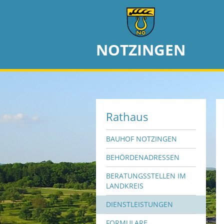
NOTZINGEN
Rathaus
BAUHOF NOTZINGEN
BEHÖRDENADRESSEN
BERATUNGSSTELLEN IM
LANDKREIS
DIENSTLEISTUNGEN
FORMULARE