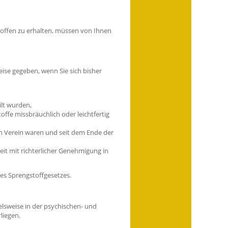
offen zu erhalten, müssen von Ihnen
weise gegeben, wenn Sie sich bisher
ilt wurden,
offe missbräuchlich oder leichtfertig
en Verein waren und
seit dem Ende de
r
eit mit richterlicher Genehmigung in
 des Sprengstoffgesetzes.
elsweise in der psychischen- und
liegen.