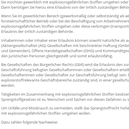
Sie möchten gewerblich mit explosionsgefährlichen Stoffen umgehen oder 
Dann benötigen Sie hierzu eine Erlaubnis von der örtlich zuständigen Behö
Wenn Sie im gewerblichen Bereich (gewerbsmäßig oder selbstständig als w
forstwirtschaftlicher Betrieb oder bei der Beschäftigung von Arbeitnehme
explosionsgefährlichen Stoffen umgehen oder diese verbringen (transportie
Erlaubnis der örtlich zuständigen Behörde.
Inhaberinnen oder Inhaber einer Erlaubnis können sowohl natürliche als a
(Aktiengesellschaften (AG), Gesellschaften mit beschränkter Haftung (Gmb
und Gemeinden).
Offene Handelsgesellschaften (OHG) und Kommanditges
den juristi
schen Personen gleichgestellt und somit erlaubnisfähig.
Bei Gesellschaften des Bürgerlichen Rechts (GbR) wird die Erlaubnis den zu
Geschäftsführung befugten Gesellschafterinnen oder Gesellschaftern erteilt
Gesellschafterinnen oder Gesellschafter zur Geschäftsführung befugt sein. 
explosivstoffrelevante Geschäftsbereiche zuständig sind, in einer gesellsc
werden.
Tätigkeiten im Zusammenhang mit explosionsgefährlichen Stoffen besitzen 
Sprengstoffgesetzes ist es, Menschen und Sachen vor diesen Gefahren zu 
Um Unfälle und Missbrauch zu vermeiden, stellt das Sprengstoffrecht hoh
mit explosionsgefährlichen Stoffen umgehen wollen.
Dazu zählen folgende Nachweise: