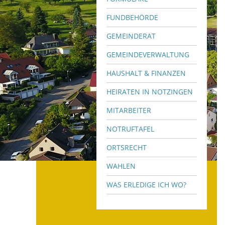
FUNDBEHÖRDE
GEMEINDERAT
GEMEINDEVERWALTUNG
HAUSHALT & FINANZEN
HEIRATEN IN NOTZINGEN
MITARBEITER
NOTRUFTAFEL
ORTSRECHT
WAHLEN
WAS ERLEDIGE ICH WO?