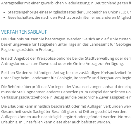
Antragsteller mit einer gewerblichen Niederlassung in Deutschland gelten f
Staatsangehörige eines Mitgliedstaates der Europäischen Union (EU) u
Gesellschaften, die nach den Rechtsvorschriften eines anderen Mitglied
VERFAHRENSABLAUF
Die Erlaubnis müssen Sie beantragen. Wenden Sie sich an die für Sie zustä
beziehungsweise für Tätigkeiten unter Tage an das Landesamt für Geologi
Regierungspräsidium Freiburg.
Je nach Angebot der Kreispolizeibehörde bei der Stadtverwaltung oder de
Antragsformular zum Download oder ein Online-Antrag zur Verfügung.
Reichen Sie den vollständigen Antrag bei der zuständigen Kreispolizeibehö
unter Tage beim Landesamt für Geologie, Rohstoffe und Bergbau am Regie
Die Behörde überprüft das Vorliegen der Voraussetzungen anhand der
ein
muss sie Stellungnahmen anderer Behörden (zum Beispiel der örtlichen Poli
Verfassungsschutzbehörde in Bezug auf die persönliche Zuverlässigkeit) e
Die Erlaubnis
kann inhaltlich beschränkt oder mit Auflagen verbunden wer
Gesundheit sowie Sachgüter Beschäftigter und Dritter geschützt werden.
Auflagen können auch nachträglich ergänzt oder geändert werden.
Normale
Erlaubnis.
In Einzelfällen kann diese aber auch befristet werden.