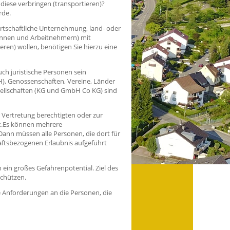
diese verbringen (transportieren)?
rde.
irtschaftliche Unternehmung, land- oder
rinnen und Arbeitnehmern) mit
ren) wollen, benötigen Sie hierzu eine
uch juristische Personen sein
H), Genossenschaften, Vereine, Länder
ellschaften (KG und GmbH Co KG) sind
r Vertretung berechtigten oder zur
.
Es können mehre
re
Dann müssen alle Personen, die dort für
haftsbezogenen Erlaubnis aufgeführt
ein großes Gefahrenpotential. Ziel des
schützen.
e Anforderungen an die Personen, die