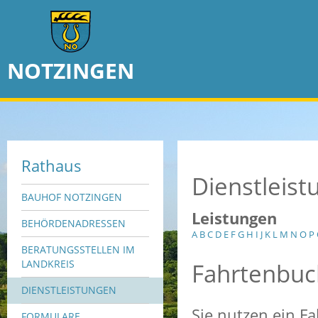
NOTZINGEN
Rathaus
Dienstleis
BAUHOF NOTZINGEN
Leistungen
BEHÖRDENADRESSEN
A
B
C
D
E
F
G
H
I
J
K
L
M
N
O
P
BERATUNGSSTELLEN IM
Fahrtenbuc
LANDKREIS
DIENSTLEISTUNGEN
Sie nutzen ein F
FORMULARE