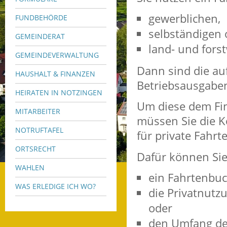
gewerblichen,
FUNDBEHÖRDE
selbständigen 
GEMEINDERAT
land- und forst
GEMEINDEVERWALTUNG
Dann sind die au
HAUSHALT & FINANZEN
Betriebsausgabe
HEIRATEN IN NOTZINGEN
Um diese dem Fi
MITARBEITER
müssen Sie die K
NOTRUFTAFEL
für private Fahr
ORTSRECHT
Dafür können Si
WAHLEN
ein Fahrtenbuc
WAS ERLEDIGE ICH WO?
die Privatnutz
oder
den Umfang der