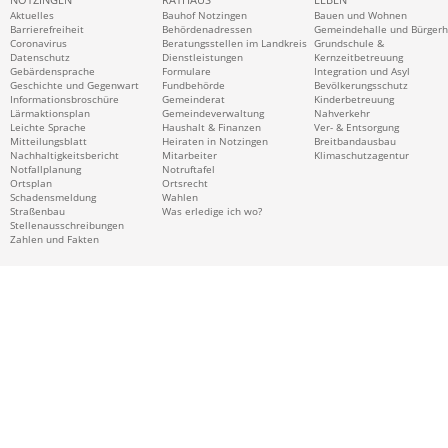
Aktuelles
Bauhof Notzingen
Bauen und Wohnen
Barrierefreiheit
Behördenadressen
Gemeindehalle und Bürger
Coronavirus
Beratungsstellen im Landkreis
Grundschule &
Datenschutz
Dienstleistungen
Kernzeitbetreuung
Gebärdensprache
Formulare
Integration und Asyl
Geschichte und Gegenwart
Fundbehörde
Bevölkerungsschutz
Informationsbroschüre
Gemeinderat
Kinderbetreuung
Lärmaktionsplan
Gemeindeverwaltung
Nahverkehr
Leichte Sprache
Haushalt & Finanzen
Ver- & Entsorgung
Mitteilungsblatt
Heiraten in Notzingen
Breitbandausbau
Nachhaltigkeitsbericht
Mitarbeiter
Klimaschutzagentur
Notfallplanung
Notruftafel
Ortsplan
Ortsrecht
Schadensmeldung
Wahlen
Straßenbau
Was erledige ich wo?
Stellenausschreibungen
Zahlen und Fakten