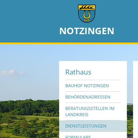
NOTZINGEN
Rathaus
BAUHOF NOTZINGEN
BEHÖRDENADRESSEN
BERATUNGSSTELLEN IM
LANDKREIS
DIENSTLEISTUNGEN
FORMULARE