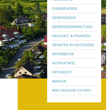
FUNDBEHÖRDE
GEMEINDERAT
GEMEINDEVERWALTUNG
HAUSHALT & FINANZEN
HEIRATEN IN NOTZINGEN
MITARBEITER
NOTRUFTAFEL
ORTSRECHT
WAHLEN
WAS ERLEDIGE ICH WO?