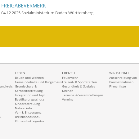
FREIGABEVERMERK
04.12.2025 Sozialministerium Baden-Württemberg
LEBEN
FREIZEIT
WIRTSCHAFT
Bauen und Wohnen
Feuerwehr
Ausschreibung von
Gemeindehalle und Bürgerhaus
Freizeit- & Sportstätten
Baumaßnahmen
Landkreis
Grundschule &
Gesundheit & Soziales
Firmenliste
Kernzeitbetreuung
Kirchen
Integration und Asyl
Termine & Veranstaltungen
Bevölkerungsschutz
Vereine
Kinderbetreuung
Nahverkehr
Ver- & Entsorgung
n
Breitbandausbau
Klimaschutzagentur