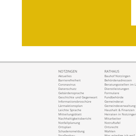
NOTZINGEN
RATHAUS
Aktuelles
Bauhof Notzingen
Barrierefreiheit
Behördenadressen
Coronavirus
Beratungsstellen im 
Datenschutz
Dienstleistungen
Gebärdensprache
Formulare
Geschichte und Gegenwart
Fundbehörde
Informationsbroschüre
Gemeinderat
Lärmaktionsplan
Gemeindeverwaltung
Leichte Sprache
Haushalt & Finanzen
Mitteilungsblatt
Heiraten in Notzinge
Nachhaltigkeitsbericht
Mitarbeiter
Notfallplanung
Notruftafel
Ortsplan
Ortsrecht
Schadensmeldung
Wahlen
Straßenbau
Was erledige ich wo?