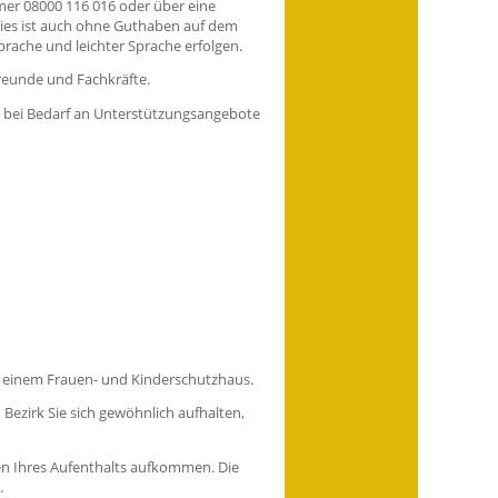
mer 08000 116 016 oder über eine
Dies ist auch ohne Guthaben auf dem
rache und leichter Sprache erfolgen.
reunde und Fachkräfte.
eln bei Bedarf an Unterstützungsangebote
n einem Frauen- und Kinderschutzhaus.
Bezirk Sie sich gewöhnlich aufhalten,
ten Ihres Aufenthalts aufkommen. Die
.