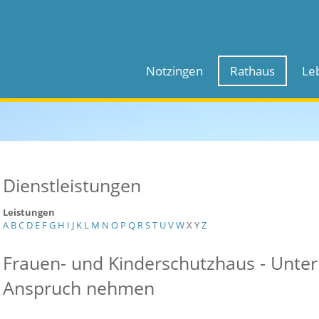
Notzingen
Rathaus
Le
Dienstleistungen
Leistungen
A
B
C
D
E
F
G
H
I
J
K
L
M
N
O
P
Q
R
S
T
U
V
W
X
Y
Z
Frauen- und Kinderschutzhaus - Unter
Anspruch nehmen