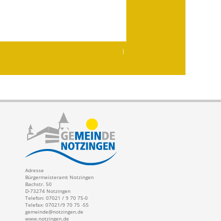
|
Adresse
Bürgermeisteramt Notzingen
Bachstr. 50
D-73274 Notzingen
Telefon: 07021 / 9 70 75-0
Telefax: 07021/9 70 75 -55
gemeinde@notzingen.de
www.notzingen.de