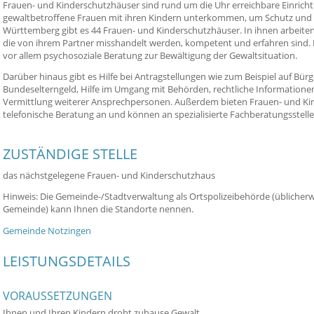
Frauen- und Kinderschutzhäuser sind rund um die Uhr erreichbare Einrich
gewaltbetroffene Frauen mit ihren Kindern unterkommen, um Schutz und 
Württemberg gibt es 44 Frauen- und Kinderschutzhäuser. In ihnen arbeiten
die von ihrem Partner misshandelt werden, kompetent und erfahren sind.
vor allem psychosoziale Beratung zur Bewältigung der Gewaltsituation.
Darüber hinaus gibt es Hilfe bei Antragstellungen wie zum Beispiel auf Bür
Bundeselterngeld, Hilfe im Umgang mit Behörden, rechtliche Informatione
Vermittlung weiterer Ansprechpersonen. Außerdem bieten Frauen- und K
telefonische Beratung an und können an spezialisierte Fachberatungsstelle
ZUSTÄNDIGE STELLE
das nächstgelegene Frauen- und Kinderschutzhaus
Hinweis: Die Gemeinde-/Stadtverwaltung als Ortspolizeibehörde (üblicher
Gemeinde) kann Ihnen die Standorte nennen.
Gemeinde Notzingen
LEISTUNGSDETAILS
VORAUSSETZUNGEN
Ihnen und Ihren Kindern droht zuhause Gewalt.