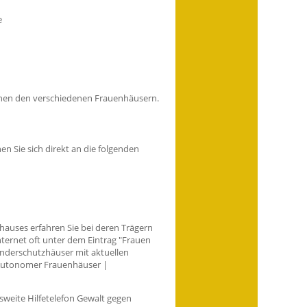
e
hen den verschiedenen Frauenhäusern.
n Sie sich direkt an die folgenden
auses erfahren Sie bei deren Trägern
nternet oft unter dem Eintrag "Frauen
inderschutzhäuser mit aktuellen
e Autonomer Frauenhäuser |
weite Hilfetelefon Gewalt gegen