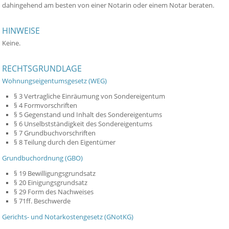
dahingehend am besten von einer Notarin oder einem Notar beraten.
HINWEISE
Keine.
RECHTSGRUNDLAGE
Wohnungseigentumsgesetz (WEG)
§ 3 Vertragliche Einräumung von Sondereigentum
§ 4 Formvorschriften
§ 5 Gegenstand und Inhalt des Sondereigentums
§ 6 Unselbstständigkeit des Sondereigentums
§ 7 Grundbuchvorschriften
§ 8 Teilung durch den Eigentümer
Grundbuchordnung (GBO)
§ 19 Bewilligungsgrundsatz
§ 20 Einigungsgrundsatz
§ 29 Form des Nachweises
§ 71ff. Beschwerde
Gerichts- und Notarkostengesetz (GNotKG)