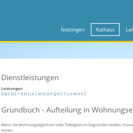
Notzingen
Rathaus
Le
Dienstleistungen
Leistungen
A
B
C
D
E
F
G
H
I
J
K
L
M
N
O
P
Q
R
S
T
U
V
W
X
Y
Z
Grundbuch - Aufteilung in Wohnungs
Wenn Sie Wohnungseigentum oder Teileigentum begründen wollen, müssen
lassen.