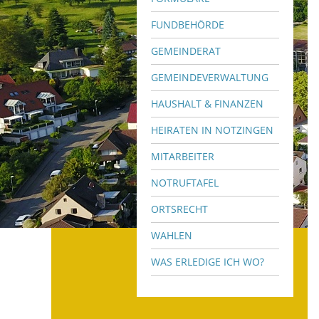
FUNDBEHÖRDE
GEMEINDERAT
GEMEINDEVERWALTUNG
HAUSHALT & FINANZEN
HEIRATEN IN NOTZINGEN
MITARBEITER
NOTRUFTAFEL
ORTSRECHT
WAHLEN
WAS ERLEDIGE ICH WO?