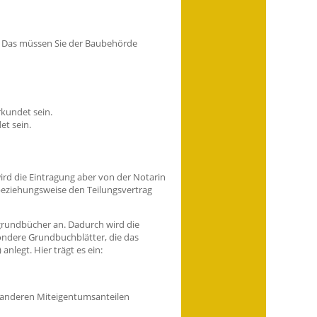
. Das müssen Sie der Baubehörde
rkundet sein.
et sein.
rd die Eintragung aber von der Notarin
 beziehungsweise den Teilungsvertrag
rundbücher an. Dadurch wird die
ndere Grundbuchblätter, die das
nlegt. Hier trägt es ein:
 anderen Miteigentumsanteilen