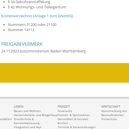
§ 34 Gebührenstaffelung
§ 42 Wohnungs- und Teileigentum
Kostenverzeichnis (Anlage 1 zum GNotKG)
Nummern 21200 oder 21100
Nummer 14112
FREIGABEVERMERK
24.11.2023
Justizministerium Baden-Württemberg
LEBEN
FREIZEIT
WIRTSCHAFT
Bauen und Wohnen
Feuerwehr
Ausschreibung von
Gemeindehalle und Bürgerhaus
Freizeit- & Sportstätten
Baumaßnahmen
Landkreis
Grundschule &
Gesundheit & Soziales
Firmenliste
Kernzeitbetreuung
Kirchen
Integration und Asyl
Termine & Veranstaltungen