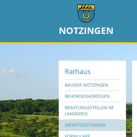
NOTZINGEN
Rathaus
BAUHOF NOTZINGEN
BEHÖRDENADRESSEN
BERATUNGSSTELLEN IM
LANDKREIS
DIENSTLEISTUNGEN
FORMULARE