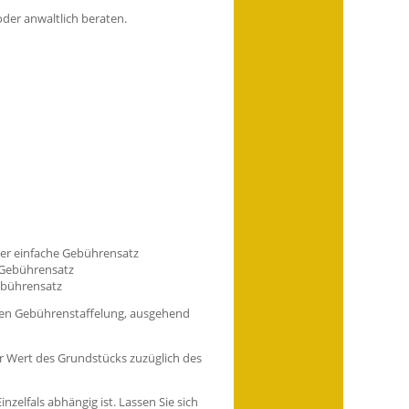
der anwaltlich beraten.
der einfache Gebührensatz
 Gebührensatz
ebührensatz
en Gebührenstaffelung
, ausgehend
 Wert des Grundstücks zuzüglich des
zelfals abhängig ist. Lassen Sie sich