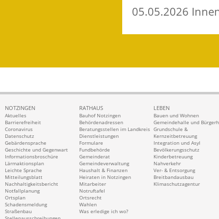
05.05.2026 Inne
NOTZINGEN
RATHAUS
LEBEN
Aktuelles
Bauhof Notzingen
Bauen und Wohnen
Barrierefreiheit
Behördenadressen
Gemeindehalle und Bürger
Coronavirus
Beratungsstellen im Landkreis
Grundschule &
Datenschutz
Dienstleistungen
Kernzeitbetreuung
Gebärdensprache
Formulare
Integration und Asyl
Geschichte und Gegenwart
Fundbehörde
Bevölkerungsschutz
Informationsbroschüre
Gemeinderat
Kinderbetreuung
Lärmaktionsplan
Gemeindeverwaltung
Nahverkehr
Leichte Sprache
Haushalt & Finanzen
Ver- & Entsorgung
Mitteilungsblatt
Heiraten in Notzingen
Breitbandausbau
Nachhaltigkeitsbericht
Mitarbeiter
Klimaschutzagentur
Notfallplanung
Notruftafel
Ortsplan
Ortsrecht
Schadensmeldung
Wahlen
Straßenbau
Was erledige ich wo?
Stellenausschreibungen