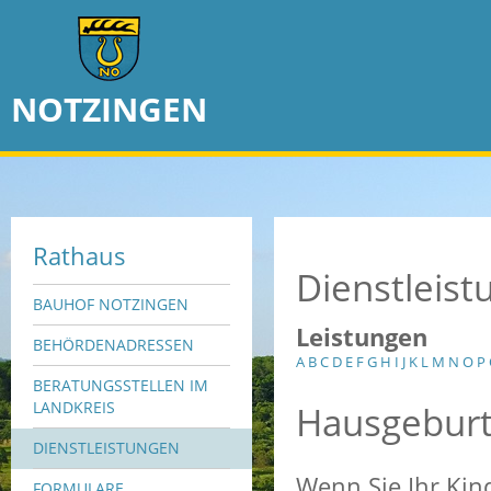
NOTZINGEN
Rathaus
Dienstleis
BAUHOF NOTZINGEN
Leistungen
BEHÖRDENADRESSEN
A
B
C
D
E
F
G
H
I
J
K
L
M
N
O
P
BERATUNGSSTELLEN IM
Hausgebur
LANDKREIS
DIENSTLEISTUNGEN
Wenn Sie Ihr Ki
FORMULARE