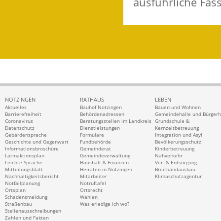
ausführliche Fas
NOTZINGEN
RATHAUS
LEBEN
Aktuelles
Bauhof Notzingen
Bauen und Wohnen
Barrierefreiheit
Behördenadressen
Gemeindehalle und Bürger
Coronavirus
Beratungsstellen im Landkreis
Grundschule &
Datenschutz
Dienstleistungen
Kernzeitbetreuung
Gebärdensprache
Formulare
Integration und Asyl
Geschichte und Gegenwart
Fundbehörde
Bevölkerungsschutz
Informationsbroschüre
Gemeinderat
Kinderbetreuung
Lärmaktionsplan
Gemeindeverwaltung
Nahverkehr
Leichte Sprache
Haushalt & Finanzen
Ver- & Entsorgung
Mitteilungsblatt
Heiraten in Notzingen
Breitbandausbau
Nachhaltigkeitsbericht
Mitarbeiter
Klimaschutzagentur
Notfallplanung
Notruftafel
Ortsplan
Ortsrecht
Schadensmeldung
Wahlen
Straßenbau
Was erledige ich wo?
Stellenausschreibungen
Zahlen und Fakten