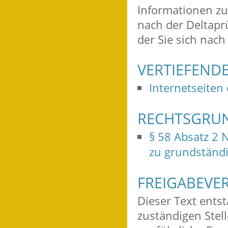
Informationen z
nach der Deltaprü
der Sie sich nac
VERTIEFEND
Internetseiten
RECHTSGRU
§ 58 Absatz 2
zu grundständ
FREIGABEVE
Dieser Text ents
zuständigen Stel