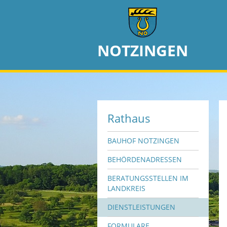
NOTZINGEN
Rathaus
BAUHOF NOTZINGEN
BEHÖRDENADRESSEN
BERATUNGSSTELLEN IM
LANDKREIS
DIENSTLEISTUNGEN
FORMULARE