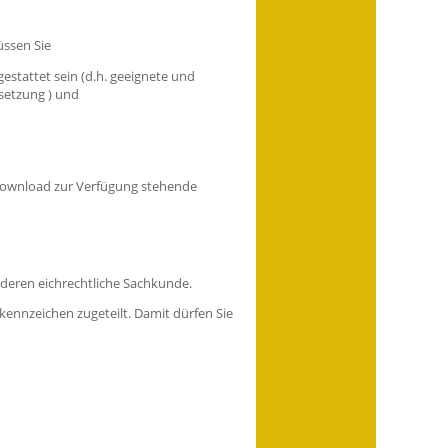
üssen Sie
gestattet sein
(d.h. geeignete und
setzung )
und
m Download zur Verfügung stehende
 deren eichrechtliche Sachkunde.
kennzeichen zugeteilt. Damit dürfen Sie