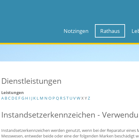
Notzingen
Rathaus
Le
Dienstleistungen
Leistungen
A
B
C
D
E
F
G
H
I
J
K
L
M
N
O
P
Q
R
S
T
U
V
W
X
Y
Z
Instandsetzerkennzeichen - Verwend
Instandsetzerkennzeichen werden genutzt, wenn bei der Reparatur eines M
Messwesen, entweder beide oder eine der folgenden Marken beschädigt w