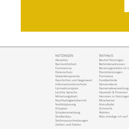
NOTZINGEN
RATHAUS
Aktuelles
Bauhof Notzingen
Barrierefreiheit
Behördenadressen
Coronavirus
Beratungsstellen im 
Datenschutz
Dienstleistungen
Gebärdensprache
Formulare
Geschichte und Gegenwart
Fundbehörde
Informationsbroschüre
Gemeinderat
Lärmaktionsplan
Gemeindeverwaltung
Leichte Sprache
Haushalt & Finanzen
Mitteilungsblatt
Heiraten in Notzinge
Nachhaltigkeitsbericht
Mitarbeiter
Notfallplanung
Notruftafel
Ortsplan
Ortsrecht
Schadensmeldung
Wahlen
Straßenbau
Was erledige ich wo?
Stellenausschreibungen
Zahlen und Fakten