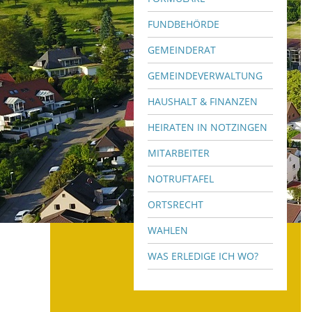
FUNDBEHÖRDE
GEMEINDERAT
GEMEINDEVERWALTUNG
HAUSHALT & FINANZEN
HEIRATEN IN NOTZINGEN
MITARBEITER
NOTRUFTAFEL
ORTSRECHT
WAHLEN
WAS ERLEDIGE ICH WO?