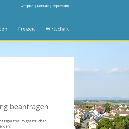
Ortsplan
|
Kontakt
|
Impressum
ben
Freizeit
Wirtschaft
ung beantragen
essgerätes im gesetzlichen
erden: