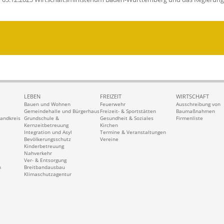
LEBEN
FREIZEIT
WIRTSCHAFT
Bauen und Wohnen
Feuerwehr
Ausschreibung von
Gemeindehalle und Bürgerhaus
Freizeit- & Sportstätten
Baumaßnahmen
Landkreis
Grundschule &
Gesundheit & Soziales
Firmenliste
Kernzeitbetreuung
Kirchen
Integration und Asyl
Termine & Veranstaltungen
Bevölkerungsschutz
Vereine
Kinderbetreuung
Nahverkehr
Ver- & Entsorgung
n
Breitbandausbau
Klimaschutzagentur