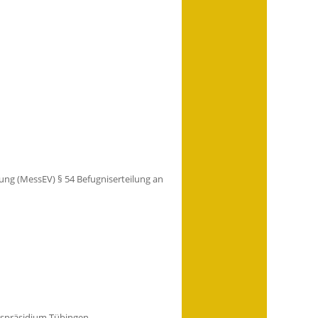
dnung (MessEV)
§ 54 Befugniserteilung an
spräsidium Tübingen