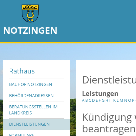
NOTZINGEN
Rathaus
Dienstleis
BAUHOF NOTZINGEN
Leistungen
BEHÖRDENADRESSEN
A
B
C
D
E
F
G
H
I
J
K
L
M
N
O
P
BERATUNGSSTELLEN IM
Kündigung 
LANDKREIS
DIENSTLEISTUNGEN
beantragen
FORMULARE