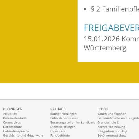
§ 2 Familienpfl
FREIGABEVE
15.01.2026
Komm
Württemberg
NOTZINGEN
RATHAUS
LEBEN
Aktuelles
Bauhof Notzingen
Bauen und Wohnen
Barrierefreiheit
Behördenadressen
Gemeindehalle und Bürger
Coronavirus
Beratungsstellen im Landkreis
Grundschule &
Datenschutz
Dienstleistungen
Kernzeitbetreuung
Gebärdensprache
Formulare
Integration und Asyl
Geschichte und Gegenwart
Fundbehörde
Bevölkerungsschutz