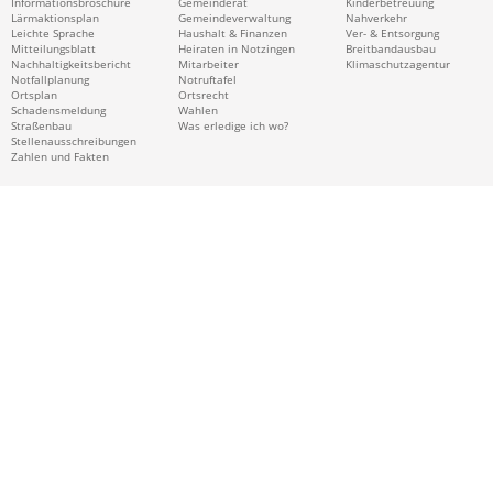
Informationsbroschüre
Gemeinderat
Kinderbetreuung
Lärmaktionsplan
Gemeindeverwaltung
Nahverkehr
Leichte Sprache
Haushalt & Finanzen
Ver- & Entsorgung
Mitteilungsblatt
Heiraten in Notzingen
Breitbandausbau
Nachhaltigkeitsbericht
Mitarbeiter
Klimaschutzagentur
Notfallplanung
Notruftafel
Ortsplan
Ortsrecht
Schadensmeldung
Wahlen
Straßenbau
Was erledige ich wo?
Stellenausschreibungen
Zahlen und Fakten