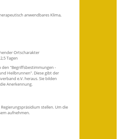
herapeutisch anwendbares Klima,
chender Ortscharakter
 2,5 Tagen
 den "
Begriffsbestimmungen -
 und Heilbrunnen
". Diese gibt der
rband e.V. heraus. Sie bilden
 die Anerkennung.
n Regierungspräsidium stellen. Um die
iesem aufnehmen.