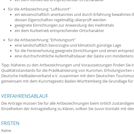
für die Artbezeichnung "Luftkurort"
ein wissenschaftlich anerkanntes und durch Erfahrung
bewährtes t
dessen Eigenschaften regelmäßig überprüft werden
geeignete Einrichtungen zur Anwendung des Heilmittels
ein dem Kurbetrieb entsprechender Ortscharakter
für die Artbezeichnung "Erholungsort"
eine landschaftlich bev
orzugte und klimatisch günstige Lage
für die Ferienerholung geeignete Einrichtungen und einen entspre
eine durchschnittliche Aufenthaltsdauer der Gäste von mindestens
Tipp:
Näheres zu den Artbezeichnungen und Voraussetzungen finden Sie in
Qualitätsstandards für die Prädikatisierung von Kurorten, Erholungsorten
Deutsche H
eilbäderverband e.V. zusammen mit dem Deutschen Tourismusve
gemeinsam mit dem Kurortegesetz Baden-Württemberg die Grundlage für
VERFAHRENSABLAUF
Die Anträge müssen Sie für alle Artbezeichnungen beim örtlich zuständige
Einzelheiten der Antragstellung zu klären, sollten Sie zuvor Kontakt mit d
FRISTEN
Keine