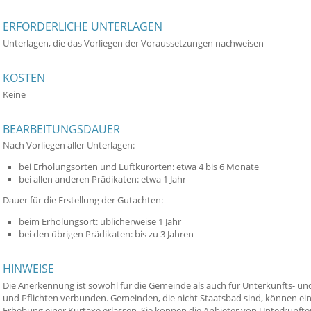
ERFORDERLICHE UNTERLAGEN
Unterlagen, die das Vorliegen der Voraussetzungen nachweisen
KOSTEN
Keine
BEARBEITUNGSDAUER
Nach Vorliegen aller Unterlagen:
bei Erholungsorten und Luftkurorten: etwa 4 bis 6 Monate
bei allen anderen Prädikaten: etwa 1 Jahr
Dauer für die Erstellung der Gutachten:
beim Erholungsort: üblicherweise 1 Jahr
bei den übrigen Prädikaten: bis zu 3 Jahren
HINWEISE
Die Anerkennung ist sowohl für die Gemeinde als auch für Unterkunfts- un
und Pflichten verbunden. Gemeinden, die nicht Staatsbad sind, können e
Erhebung einer Kurtaxe erlassen. Sie können die Anbieter von Unterkünft