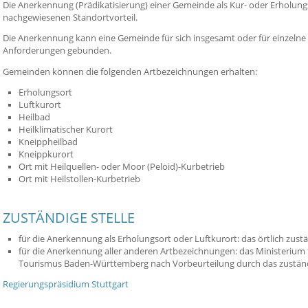
Die Anerkennung (Prädikatisierung) einer Gemeinde als Kur- oder Erholungs
nachgewiesenen Standortvorteil.
Die Anerkennung kann eine Gemeinde für sich insgesamt oder für einzelne O
Anforderungen gebunden.
Gemeinden können die folgenden Artbezeichnungen erhalten:
Erholungsort
Luftkurort
Heilbad
Heilklimatischer Kurort
Kneippheilbad
Kneippkurort
Ort mit Heilquellen- oder Moor (Peloid)-Kurbetrieb
Ort mit Heilstollen-Kurbetrieb
ZUSTÄNDIGE STELLE
für die Anerkennung als Erholungsort oder Luftkurort: das örtlich zus
für die Anerkennung aller anderen Artbezeichnungen: das Ministerium
Tourismus Baden-Württemberg nach Vorbeurteilung durch das zustän
Regierungspräsidium Stuttgart