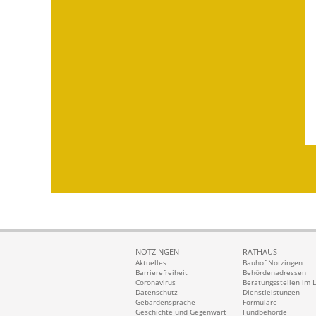
NOTZINGEN
RATHAUS
Aktuelles
Bauhof Notzingen
Barrierefreiheit
Behördenadressen
Coronavirus
Beratungsstellen im 
Datenschutz
Dienstleistungen
Gebärdensprache
Formulare
Geschichte und Gegenwart
Fundbehörde