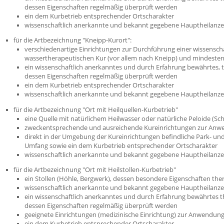
dessen Eigenschaften regelmäßig überprüft werden
ein dem Kurbetrieb entsprechender Ortscharakter
wissenschaftlich anerkannte und bekannt gegebene Hauptheilanz
für die Artbezeichnung "Kneipp-Kurort":
verschiedenartige Einrichtungen zur Durchführung einer wissensch
wassertherapeutischen Kur (vor allem nach Kneipp) und mindestens
ein wissenschaftlich anerkanntes und durch Erfahrung bewährtes, 
dessen Eigenschaften regelmäßig überprüft werden
ein dem Kurbetrieb entsprechender Ortscharakter
wissenschaftlich anerkannte und bekannt gegebene Hauptheilanz
für die Artbezeichnung "Ort mit Heilquellen-Kurbetrieb
"
eine Quelle mit natürlichem Heilwasser oder natürliche Peloide (Sc
zweckentsprechende und ausreichende Kureinrichtungen zur Anwe
direkt in der Umgebung der Kureinrichtungen befindliche Park- un
Umfang sowie ein dem Kurbetrieb entsprechender Ortscharakter
wissenschaftlich anerkannte und bekannt gegebene Hauptheilanz
für die Artbezeichnung "Ort mit Heilstollen-Kurbetrieb"
ein Stollen (Höhle, Bergwe
rk), dessen besondere Eigenschaften the
wissenschaftlich anerkannte und bekannt gegebene Hauptheilanz
ein wissenschaftlich anerkanntes und durch Erfahrung bewährtes 
dessen Eig
enschaften regelmäßig überprüft werden
geeignete Einrichtungen (medizinische Einrichtung) zur Anwendung 
ein dem Kurbetrieb entsprechender Ortscharakter