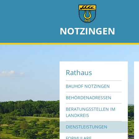
NOTZINGEN
Rathaus
BAUHOF NOTZINGEN
BEHÖRDENADRESSEN
BERATUNGSSTELLEN IM
LANDKREIS
DIENSTLEISTUNGEN
FORMULARE