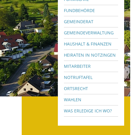
FUNDBEHÖRDE
GEMEINDERAT
GEMEINDEVERWALTUNG
HAUSHALT & FINANZEN
HEIRATEN IN NOTZINGEN
MITARBEITER
NOTRUFTAFEL
ORTSRECHT
WAHLEN
WAS ERLEDIGE ICH WO?