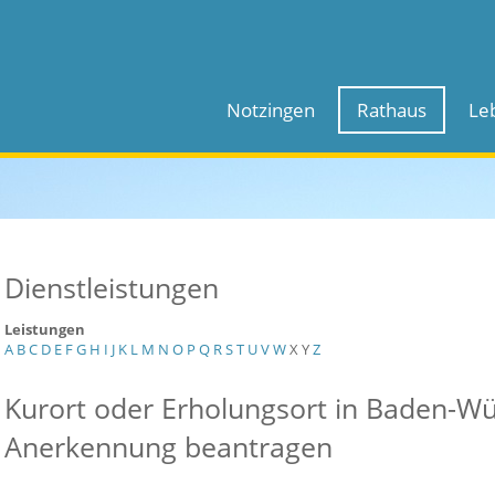
Notzingen
Rathaus
Le
Dienstleistungen
Leistungen
A
B
C
D
E
F
G
H
I
J
K
L
M
N
O
P
Q
R
S
T
U
V
W
X
Y
Z
Kurort oder Erholungsort in Baden-W
Anerkennung beantragen