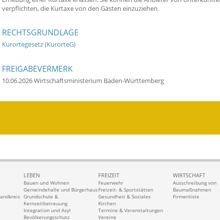
verpflichten, die Kurtaxe von den Gästen einzuziehen.
RECHTSGRUNDLAGE
Kurortegesetz (
KurorteG
)
FREIGABEVERMERK
10.06.2026 Wirtschaftsministerium Baden-Württemberg
LEBEN
FREIZEIT
WIRTSCHAFT
Bauen und Wohnen
Feuerwehr
Ausschreibung von
Gemeindehalle und Bürgerhaus
Freizeit- & Sportstätten
Baumaßnahmen
Landkreis
Grundschule &
Gesundheit & Soziales
Firmenliste
Kernzeitbetreuung
Kirchen
Integration und Asyl
Termine & Veranstaltungen
Bevölkerungsschutz
Vereine