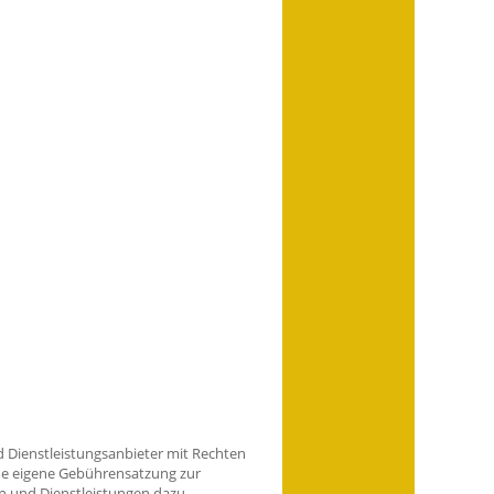
d Dienstleistungsanbieter mit Rechten
ine eigene Gebührensatzung zur
en und Dienstleistungen dazu