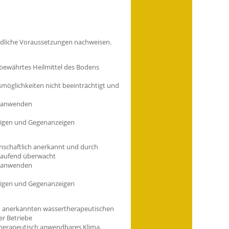
edliche Voraussetzungen nachweisen.
 bewährtes Heilmittel des Bodens
möglichkeiten nicht beeinträchtigt und
el anwenden
eigen und Gegenanzeigen
nschaftlich anerkannt und durch
 laufend überwacht
el anwenden
eigen und Gegenanzeigen
ch anerkannten wassertherapeutischen
er Betriebe
herapeutisch an
wendbares Klima,