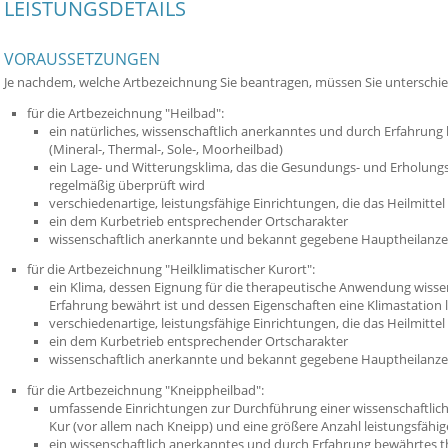
LEISTUNGSDETAILS
VORAUSSETZUNGEN
Je nachdem, welche Artbezeichnung Sie beantragen, müssen Sie unterschi
für die Artbezeichnung "Heilbad":
ein natürliches, wissenschaftlich anerkanntes und durch Erfahrung
(Mineral-, Thermal-, Sole-, Moorheilbad)
ein Lage- und Witterungsklima, das die Gesundungs- und Erholungs
regelmäßig übe
rprüft wird
verschiedenartige, leistungsfähige Einrichtungen, die das Heilmitt
ein dem Kurbetrieb entsprechender Ortscharakter
wissenschaftlich anerkannte und bekannt gegebene Hauptheilanz
für die Artbezeichnung "Heilklima
tischer Kurort":
ein Klima, dessen Eignung für die therapeutische Anwendung wisse
Erfahrung bewährt ist und dessen Eigenschaften eine Klimastation
verschiedenartige, leistungsfähige Einrichtungen,
die das He
ilmitt
ein dem Kurbetrieb entsprechender Ortscharakter
wissenschaftlich anerkannte und bekannt gegebene Hauptheilanz
für die Artbezeichnung "Kneippheilbad":
umfassende Einrichtungen zur Durchführung einer wissenschaftli
Kur (vor allem nach Kneipp) und eine größere Anzahl leistungsfähig
ein wissenschaftlich anerkanntes und durch Erfahrung bewährtes t